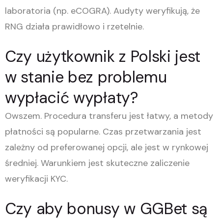
laboratoria (np. eCOGRA). Audyty weryfikują, że
RNG działa prawidłowo i rzetelnie.
Czy użytkownik z Polski jest
w stanie bez problemu
wypłacić wypłaty?
Owszem. Procedura transferu jest łatwy, a metody
płatności są popularne. Czas przetwarzania jest
zależny od preferowanej opcji, ale jest w rynkowej
średniej. Warunkiem jest skuteczne zaliczenie
weryfikacji KYC.
Czy aby bonusy w GGBet są