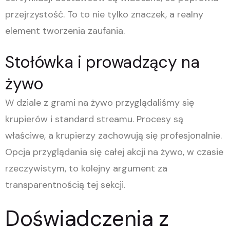
przejrzystość. To to nie tylko znaczek, a realny
element tworzenia zaufania.
Stołówka i prowadzący na
żywo
W dziale z grami na żywo przyglądaliśmy się
krupierów i standard streamu. Procesy są
właściwe, a krupierzy zachowują się profesjonalnie.
Opcja przyglądania się całej akcji na żywo, w czasie
rzeczywistym, to kolejny argument za
transparentnością tej sekcji.
Doświadczenia z