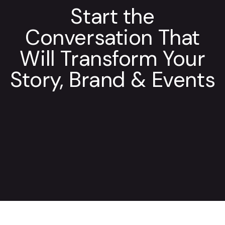
Start the
Conversation That
Will Transform Your
Story, Brand & Events