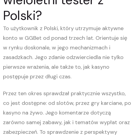
Polski?
To użytkownik z Polski, który utrzymuje aktywne
konto w GGBet od ponad trzech lat. Orientuje się
w rynku doskonale, w jego mechanizmach i
zasadzkach. Jego zdanie odzwierciedla nie tylko
pierwsze wrażenia, ale także to, jak kasyno
postępuje przez długi czas.
Przez ten okres sprawdzał praktycznie wszystko,
co jest dostępne: od slotów, przez gry karciane, po
kasyno na żywo. Jego komentarze dotyczą
zarówno samej zabawy, jak i tematów wypłat oraz
zabezpieczeń. To sprawdzenie z perspektywy