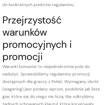
do konkretnych punktów regulaminu.
Przejrzystość
warunków
promocyjnych i
promocji
Warunki bonusów to niejednokrotnie pole do
nadużyć. Sprawdziliśmy regulaminy promocji
dostępnych dla graczy z Polski. Wymagany obrót
(wagering) jest podany wprost, podobnie jak lista
gier, które się do niego nie liczą. Nie odkryliśmy
żadnych schowanych klauzul, które korygowały