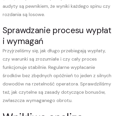
audyty są pewnikiem, że wyniki każdego spinu czy
rozdania są losowe.
Sprawdzanie procesu wypłat
i wymagań
Przyjrzeliśmy się, jak długo przebiegają wypłaty,
czy warunki są zrozumiałe i czy cały proces
funkcjonuje stabilnie. Regularne wypłacanie
środków bez zbędnych opóźnień to jeden z silnych
dowodów na rzetelność operatora. Sprawdziliśmy
też, jak czytelne są zasady dotyczące bonusów,
zwłaszcza wymaganego obrotu.