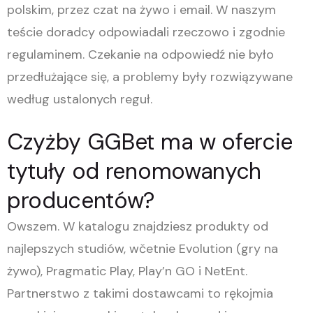
polskim, przez czat na żywo i email. W naszym
teście doradcy odpowiadali rzeczowo i zgodnie
regulaminem. Czekanie na odpowiedź nie było
przedłużające się, a problemy były rozwiązywane
według ustalonych reguł.
Czyżby GGBet ma w ofercie
tytuły od renomowanych
producentów?
Owszem. W katalogu znajdziesz produkty od
najlepszych studiów, wčetnie Evolution (gry na
żywo), Pragmatic Play, Play’n GO i NetEnt.
Partnerstwo z takimi dostawcami to rękojmia