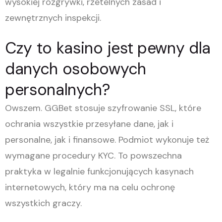
wysokiej rozgrywki, rzetelnych zasad i
zewnętrznych inspekcji.
Czy to kasino jest pewny dla
danych osobowych
personalnych?
Owszem. GGBet stosuje szyfrowanie SSL, które
ochrania wszystkie przesyłane dane, jak i
personalne, jak i finansowe. Podmiot wykonuje też
wymagane procedury KYC. To powszechna
praktyka w legalnie funkcjonujących kasynach
internetowych, który ma na celu ochronę
wszystkich graczy.