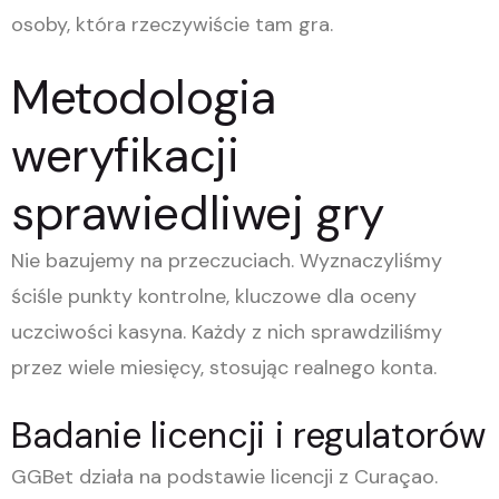
osoby, która rzeczywiście tam gra.
Metodologia
weryfikacji
sprawiedliwej gry
Nie bazujemy na przeczuciach. Wyznaczyliśmy
ściśle punkty kontrolne, kluczowe dla oceny
uczciwości kasyna. Każdy z nich sprawdziliśmy
przez wiele miesięcy, stosując realnego konta.
Badanie licencji i regulatorów
GGBet działa na podstawie licencji z Curaçao.