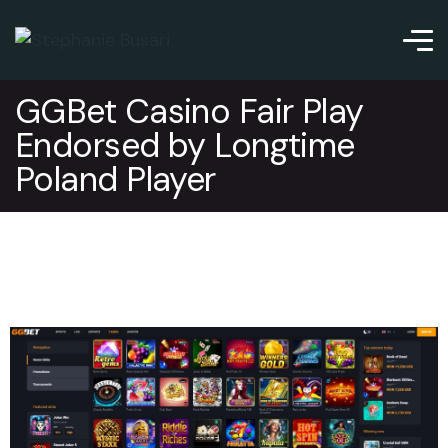
GGBet Casino Fair Play
Endorsed by Longtime
Poland Player