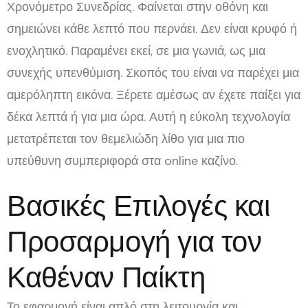
Χρονόμετρο Συνεδρίας. Φαίνεται στην οθόνη και
σημειώνει κάθε λεπτό που περνάει. Δεν είναι κρυφό ή
ενοχλητικό. Παραμένει εκεί, σε μια γωνιά, ως μια
συνεχής υπενθύμιση. Σκοπός του είναι να παρέχει μια
αμερόληπτη εικόνα. Ξέρετε αμέσως αν έχετε παίξει για
δέκα λεπτά ή για μια ώρα. Αυτή η εύκολη τεχνολογία
μετατρέπεται τον θεμελιώδη λίθο για μια πιο
υπεύθυνη συμπεριφορά στα online καζίνο.
Βασικές Επιλογές και
Προσαρμογή για τον
Καθέναν Παίκτη
Το εφαρμογή είναι απλό στη λειτουργία και