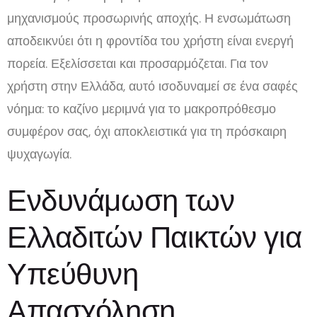
μηχανισμούς προσωρινής αποχής. Η ενσωμάτωση
αποδεικνύει ότι η φροντίδα του χρήστη είναι ενεργή
πορεία. Εξελίσσεται και προσαρμόζεται. Για τον
χρήστη στην Ελλάδα, αυτό ισοδυναμεί σε ένα σαφές
νόημα: το καζίνο μεριμνά για το μακροπρόθεσμο
συμφέρον σας, όχι αποκλειστικά για τη πρόσκαιρη
ψυχαγωγία.
Ενδυνάμωση των
Ελλαδιτών Παικτών για
Υπεύθυνη
Απασχόληση