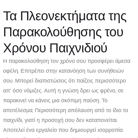
Τα Πλεονεκτήματα της
Παρακολούθησης του
Χρόνου Παιχνιδιού
Η παρακολούθηση τον χρόνο σου προσφέρει άμεσα
οφέλη. Επιτρέπει στην κατανόηση των συνήθειών
σου. Μπορεί διαπιστώσεις ότι παίζεις περισσότερο
απ’ όσο νόμιζες. Αυτή η γνώση δρει ως φρένο, σε
παρακινεί να κάνεις μια σκόπιμη παύση. Το
αποτέλεσμα; Περισσότερη απόλαυση από το ίδιο το
παιχνίδι, γιατί η προσοχή σου δεν καταπονείται.
Αποτελεί ένα εργαλείο που δημιουργεί ισορροπία.