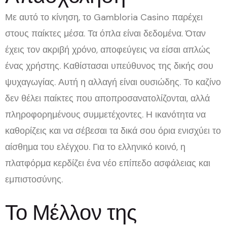
Με αυτό το κίνηση, το Gambloria Casino παρέχει
στους παίκτες μέσα. Τα όπλα είναι δεδομένα. Όταν
έχεις τον ακριβή χρόνο, αποφεύγεις να είσαι απλώς
ένας χρήστης. Καθίστασαι υπεύθυνος της δικής σου
ψυχαγωγίας. Αυτή η αλλαγή είναι ουσιώδης. Το καζίνο
δεν θέλει παίκτες που αποπροσανατολίζονται, αλλά
πληροφορημένους συμμετέχοντες. Η ικανότητα να
καθορίζεις και να σέβεσαι τα δικά σου όρια ενισχύει το
αίσθημα του ελέγχου. Για το ελληνικό κοινό, η
πλατφόρμα κερδίζει ένα νέο επίπεδο ασφάλειας και
εμπιστοσύνης.
Το Μέλλον της