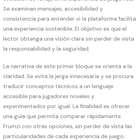
Se examinan mensajes, accesibilidad y
consistencia para entender si la plataforma facilita
una experiencia sostenible. El objetivo es que el
lector obtenga una visión clara sin perder de vista
la responsabilidad y la seguridad.
La narrativa de este primer bloque se orienta a la
claridad. Se evita la jerga innecesaria y se procura
traducir conceptos técnicos a un lenguaje
accesible para jugadores noveles y
experimentados por igual. La finalidad es ofrecer
una guía que permita comparar rápidamente
Frumzi con otras opciones, sin perder de vista las
particularidades de cada experiencia de juego.