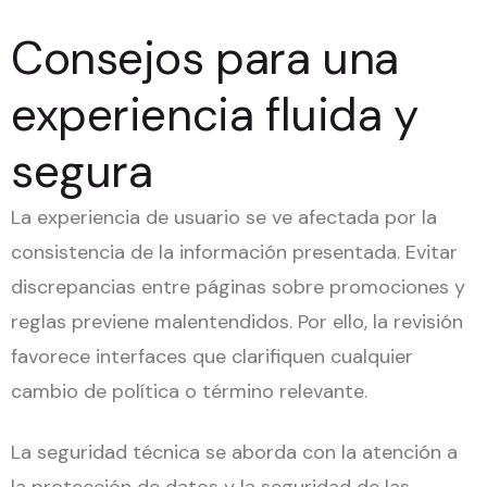
Consejos para una
experiencia fluida y
segura
La experiencia de usuario se ve afectada por la
consistencia de la información presentada. Evitar
discrepancias entre páginas sobre promociones y
reglas previene malentendidos. Por ello, la revisión
favorece interfaces que clarifiquen cualquier
cambio de política o término relevante.
La seguridad técnica se aborda con la atención a