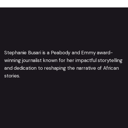
Stephanie Busari is a Peabody and Emmy award-
winning journalist known for her impactful storytelling
and dedication to reshaping the narrative of African
stories.