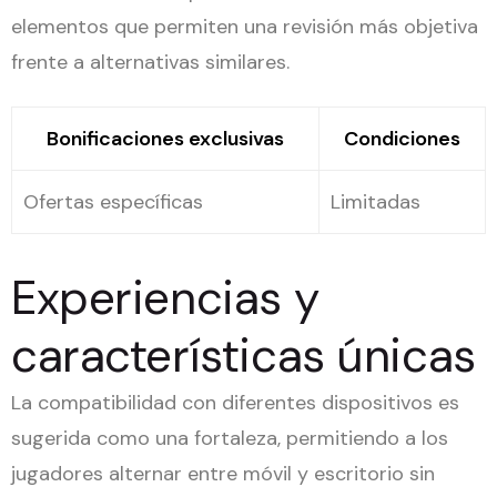
elementos que permiten una revisión más objetiva
frente a alternativas similares.
Bonificaciones exclusivas
Condiciones
Ofertas específicas
Limitadas
Experiencias y
características únicas
La compatibilidad con diferentes dispositivos es
sugerida como una fortaleza, permitiendo a los
jugadores alternar entre móvil y escritorio sin