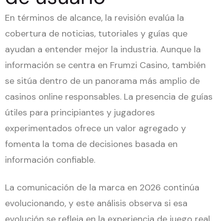
En términos de alcance, la revisión evalúa la
cobertura de noticias, tutoriales y guías que
ayudan a entender mejor la industria. Aunque la
información se centra en Frumzi Casino, también
se sitúa dentro de un panorama más amplio de
casinos online responsables. La presencia de guías
útiles para principiantes y jugadores
experimentados ofrece un valor agregado y
fomenta la toma de decisiones basada en
información confiable.
La comunicación de la marca en 2026 continúa
evolucionando, y este análisis observa si esa
evolución se refleja en la experiencia de juego real.