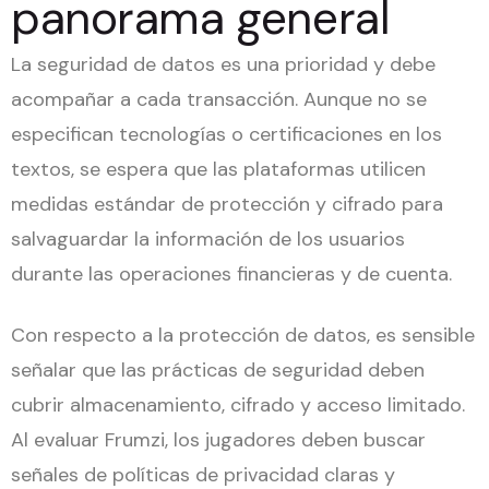
panorama general
La seguridad de datos es una prioridad y debe
acompañar a cada transacción. Aunque no se
especifican tecnologías o certificaciones en los
textos, se espera que las plataformas utilicen
medidas estándar de protección y cifrado para
salvaguardar la información de los usuarios
durante las operaciones financieras y de cuenta.
Con respecto a la protección de datos, es sensible
señalar que las prácticas de seguridad deben
cubrir almacenamiento, cifrado y acceso limitado.
Al evaluar Frumzi, los jugadores deben buscar
señales de políticas de privacidad claras y