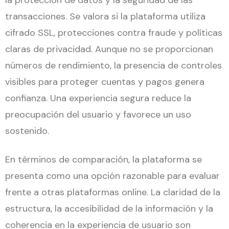
la protección de datos y la seguridad de las
transacciones. Se valora si la plataforma utiliza
cifrado SSL, protecciones contra fraude y políticas
claras de privacidad. Aunque no se proporcionan
números de rendimiento, la presencia de controles
visibles para proteger cuentas y pagos genera
confianza. Una experiencia segura reduce la
preocupación del usuario y favorece un uso
sostenido.
En términos de comparación, la plataforma se
presenta como una opción razonable para evaluar
frente a otras plataformas online. La claridad de la
estructura, la accesibilidad de la información y la
coherencia en la experiencia de usuario son