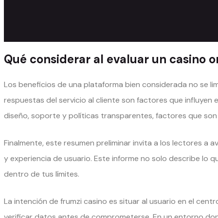
Qué considerar al evaluar un casino o
Los beneficios de una plataforma bien considerada no se li
respuestas del servicio al cliente son factores que influye
diseño, soporte y políticas transparentes, factores que so
Finalmente, este resumen preliminar invita a los lectores a 
y experiencia de usuario. Este informe no solo describe lo q
dentro de tus límites.
La intención de frumzi casino es situar al usuario en el cen
verificar datos antes de comprometerse. En un entorno donde 