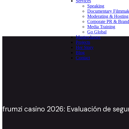
Services
Speaking
Documentary Filmmak
Moderating & Hosting
Corporate PR & Brand
Media Training
Go Global
Masterclasses
Projects
Her Story
Blog
Contact
frumzi casino 2026: Evaluación de segur