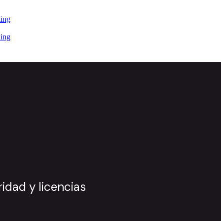
ing
ing
idad y licencias