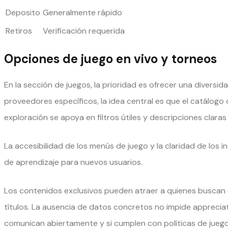
Deposito
Generalmente rápido
Retiros
Verificación requerida
Opciones de juego en vivo y torneos
En la sección de juegos, la prioridad es ofrecer una divers
proveedores específicos, la idea central es que el catálogo 
exploración se apoya en filtros útiles y descripciones claras
La accesibilidad de los menús de juego y la claridad de los
de aprendizaje para nuevos usuarios.
Los contenidos exclusivos pueden atraer a quienes buscan di
títulos. La ausencia de datos concretos no impide appreciate
comunican abiertamente y si cumplen con políticas de juego