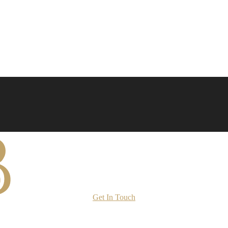
Get In Touch