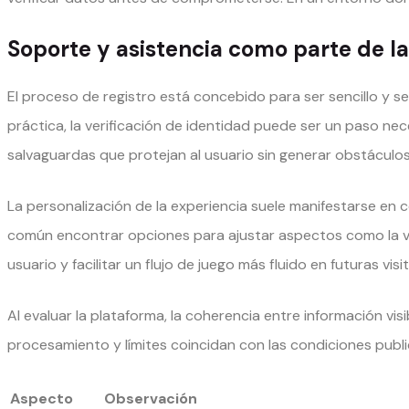
Soporte y asistencia como parte de la
El proceso de registro está concebido para ser sencillo y 
práctica, la verificación de identidad puede ser un paso nec
salvaguardas que protejan al usuario sin generar obstáculo
La personalización de la experiencia suele manifestarse en 
común encontrar opciones para ajustar aspectos como la vis
usuario y facilitar un flujo de juego más fluido en futuras visit
Al evaluar la plataforma, la coherencia entre información vi
procesamiento y límites coincidan con las condiciones publi
Aspecto
Observación