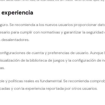
 experiencia
seguro. Se recomienda a los nuevos usuarios proporcionar dat
esario para cumplir con normativas y garantizar la seguridad 
s desalentadores.
configuraciones de cuenta y preferencias de usuario. Aunque 
ualización de la biblioteca de juegos y la configuración de 
as.
sible y políticas reales es fundamental. Se recomienda compro
cadas y con la experiencia reportada por otros usuarios.