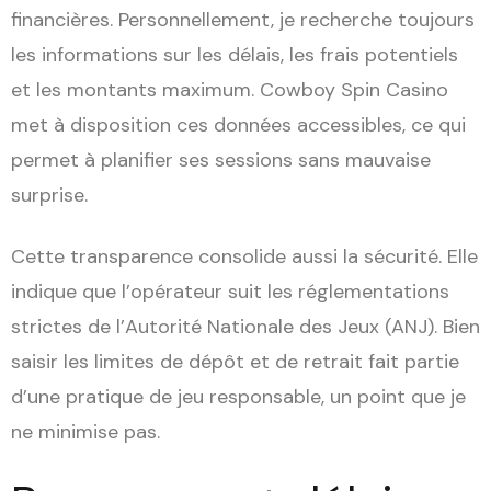
financières. Personnellement, je recherche toujours
les informations sur les délais, les frais potentiels
et les montants maximum. Cowboy Spin Casino
met à disposition ces données accessibles, ce qui
permet à planifier ses sessions sans mauvaise
surprise.
Cette transparence consolide aussi la sécurité. Elle
indique que l’opérateur suit les réglementations
strictes de l’Autorité Nationale des Jeux (ANJ). Bien
saisir les limites de dépôt et de retrait fait partie
d’une pratique de jeu responsable, un point que je
ne minimise pas.