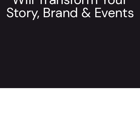
Story, Brand & Events