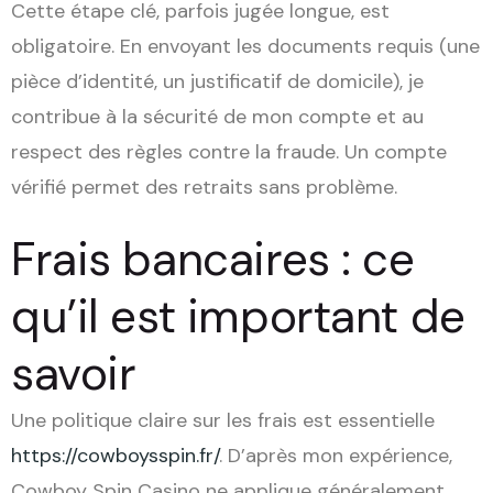
Cette étape clé, parfois jugée longue, est
obligatoire. En envoyant les documents requis (une
pièce d’identité, un justificatif de domicile), je
contribue à la sécurité de mon compte et au
respect des règles contre la fraude. Un compte
vérifié permet des retraits sans problème.
Frais bancaires : ce
qu’il est important de
savoir
Une politique claire sur les frais est essentielle
https://cowboysspin.fr/
. D’après mon expérience,
Cowboy Spin Casino ne applique généralement