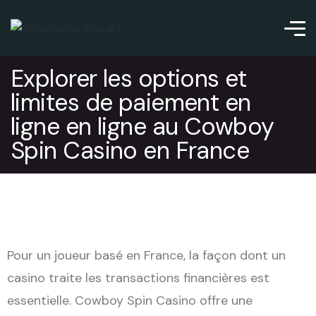
Explorer les options et
limites de paiement en
ligne en ligne au Cowboy
Spin Casino en France
Pour un joueur basé en France, la façon dont un
casino traite les transactions financières est
essentielle. Cowboy Spin Casino offre une