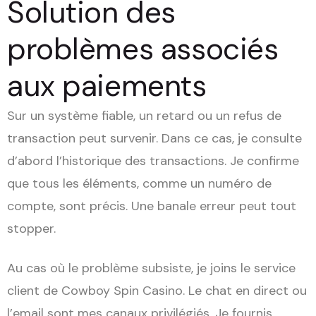
Solution des
problèmes associés
aux paiements
Sur un système fiable, un retard ou un refus de
transaction peut survenir. Dans ce cas, je consulte
d’abord l’historique des transactions. Je confirme
que tous les éléments, comme un numéro de
compte, sont précis. Une banale erreur peut tout
stopper.
Au cas où le problème subsiste, je joins le service
client de Cowboy Spin Casino. Le chat en direct ou
l’email sont mes canaux privilégiés. Je fournis