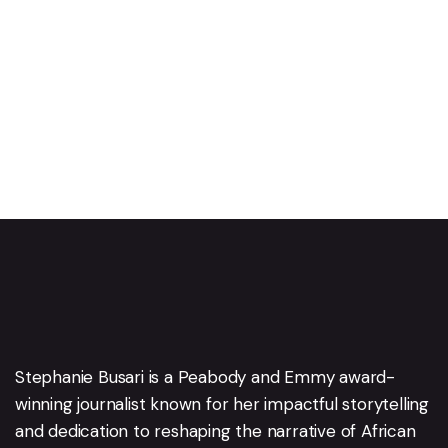
Stephanie Busari is a Peabody and Emmy award-
winning journalist known for her impactful storytelling
and dedication to reshaping the narrative of African