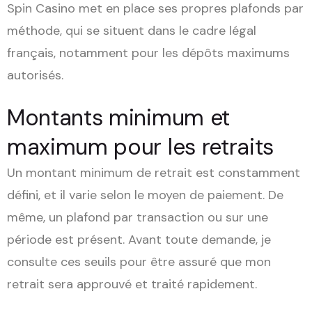
Spin Casino met en place ses propres plafonds par
méthode, qui se situent dans le cadre légal
français, notamment pour les dépôts maximums
autorisés.
Montants minimum et
maximum pour les retraits
Un montant minimum de retrait est constamment
défini, et il varie selon le moyen de paiement. De
même, un plafond par transaction ou sur une
période est présent. Avant toute demande, je
consulte ces seuils pour être assuré que mon
retrait sera approuvé et traité rapidement.