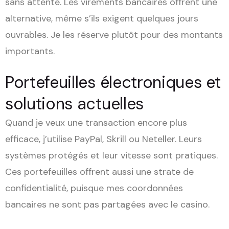
sans attente. Les virements bancaires offrent une
alternative, même s’ils exigent quelques jours
ouvrables. Je les réserve plutôt pour des montants
importants.
Portefeuilles électroniques et
solutions actuelles
Quand je veux une transaction encore plus
efficace, j’utilise PayPal, Skrill ou Neteller. Leurs
systèmes protégés et leur vitesse sont pratiques.
Ces portefeuilles offrent aussi une strate de
confidentialité, puisque mes coordonnées
bancaires ne sont pas partagées avec le casino.