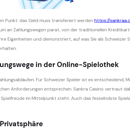
den Punkt: das Geld muss transferiert werden
https://sankraa.c
trum an Zahlungswegen parat, von der traditionellen Kreditkar
re Eigenheiten und demonstriert, auf was Sie als Schweizer Sp
rhalten.
lungswege in der Online-Spielothek
 Zahlungsabläufen. Für Schweizer Spieler ist es entscheidend, 
en Anforderungen entsprechen. Sankra Casino vertraut dabei 
pielfreude im Mittelpunkt steht. Auch das fesselndste Spiel
 Privatsphäre