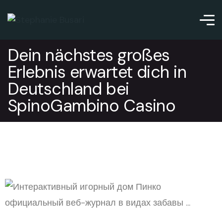
Dein nächstes großes
Erlebnis erwartet dich in
Deutschland bei
SpinoGambino Casino