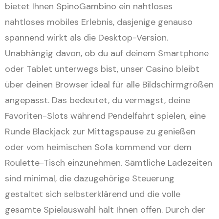
bietet Ihnen SpinoGambino ein nahtloses
nahtloses mobiles Erlebnis, dasjenige genauso
spannend wirkt als die Desktop-Version.
Unabhängig davon, ob du auf deinem Smartphone
oder Tablet unterwegs bist, unser Casino bleibt
über deinen Browser ideal für alle Bildschirmgrößen
angepasst. Das bedeutet, du vermagst, deine
Favoriten-Slots während Pendelfahrt spielen, eine
Runde Blackjack zur Mittagspause zu genießen
oder vom heimischen Sofa kommend vor dem
Roulette-Tisch einzunehmen. Sämtliche Ladezeiten
sind minimal, die dazugehörige Steuerung
gestaltet sich selbsterklärend und die volle
gesamte Spielauswahl hält Ihnen offen. Durch der