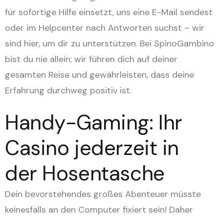
für sofortige Hilfe einsetzt, uns eine E-Mail sendest
oder im Helpcenter nach Antworten suchst – wir
sind hier, um dir zu unterstützen. Bei SpinoGambino
bist du nie allein; wir führen dich auf deiner
gesamten Reise und gewährleisten, dass deine
Erfahrung durchweg positiv ist.
Handy-Gaming: Ihr
Casino jederzeit in
der Hosentasche
Dein bevorstehendes großes Abenteuer müsste
keinesfalls an den Computer fixiert sein! Daher