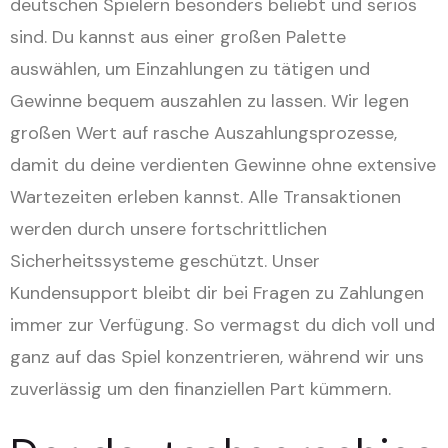
deutschen Spielern besonders beliebt und seriös
sind. Du kannst aus einer großen Palette
auswählen, um Einzahlungen zu tätigen und
Gewinne bequem auszahlen zu lassen. Wir legen
großen Wert auf rasche Auszahlungsprozesse,
damit du deine verdienten Gewinne ohne extensive
Wartezeiten erleben kannst. Alle Transaktionen
werden durch unsere fortschrittlichen
Sicherheitssysteme geschützt. Unser
Kundensupport bleibt dir bei Fragen zu Zahlungen
immer zur Verfügung. So vermagst du dich voll und
ganz auf das Spiel konzentrieren, während wir uns
zuverlässig um den finanziellen Part kümmern.