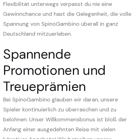
Flexibilität unterwegs verpasst du nie eine
Gewinnchance und hast die Gelegenheit, die volle
Spannung von SpinoGambino überall in ganz
Deutschland mitzuerleben.
Spannende
Promotionen und
Treueprämien
Bei SpinoGambino glauben wir daran, unsere
Spieler kontinuierlich zu überraschen und zu
belohnen. Unser Willkommensbonus ist bloß der
Anfang einer ausgedehnten Reise mit vielen