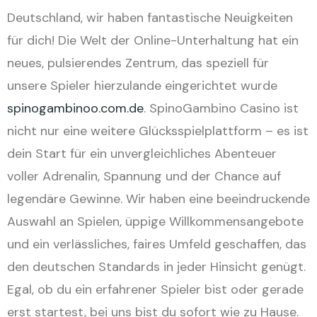
Deutschland, wir haben fantastische Neuigkeiten
für dich! Die Welt der Online-Unterhaltung hat ein
neues, pulsierendes Zentrum, das speziell für
unsere Spieler hierzulande eingerichtet wurde
spinogambinoo.com.de
. SpinoGambino Casino ist
nicht nur eine weitere Glücksspielplattform – es ist
dein Start für ein unvergleichliches Abenteuer
voller Adrenalin, Spannung und der Chance auf
legendäre Gewinne. Wir haben eine beeindruckende
Auswahl an Spielen, üppige Willkommensangebote
und ein verlässliches, faires Umfeld geschaffen, das
den deutschen Standards in jeder Hinsicht genügt.
Egal, ob du ein erfahrener Spieler bist oder gerade
erst startest, bei uns bist du sofort wie zu Hause.