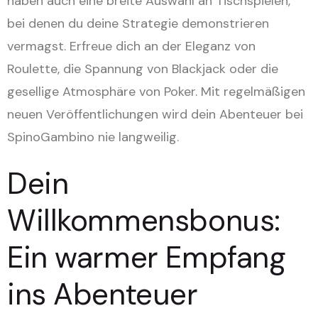
haben auch eine breite Auswahl an Tischspielen,
bei denen du deine Strategie demonstrieren
vermagst. Erfreue dich an der Eleganz von
Roulette, die Spannung von Blackjack oder die
gesellige Atmosphäre von Poker. Mit regelmäßigen
neuen Veröffentlichungen wird dein Abenteuer bei
SpinoGambino nie langweilig.
Dein
Willkommensbonus:
Ein warmer Empfang
ins Abenteuer