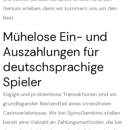
Genuss erleben, denn wir kümmern uns um den
Rest.
Mühelose Ein- und
Auszahlungen für
deutschsprachige
Spieler
Zügige und problemlose Transaktionen sind ein
grundlegender Bestandteil eines stressfreien
Casinoerlebnisses. Wir bei SpinoGambino stellen
bereit eine Vielzahl an Zahlungsmethoden, die bei