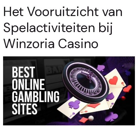
Het Vooruitzicht van
Spelactiviteiten bij
Winzoria Casino