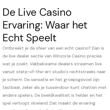
De Live Casino
Ervaring: Waar het
Echt Speelt
Ontbreekt je de sfeer van een echt casino? Dan is
de live dealer sectie van Winzoria Casino precies
wat je zoekt. Vakbekwame dealers streamen live
vanuit state-of-the-art studio’s rechtstreeks naar
je scherm. De sensatie en het groepsgevoel zijn
tastbaar, zeker als je tussendoor kunt chatten met
andere spelers. De beeldkwaliteit is helder en het
spel verloopt vloeiend. Dat maakt de ervaring