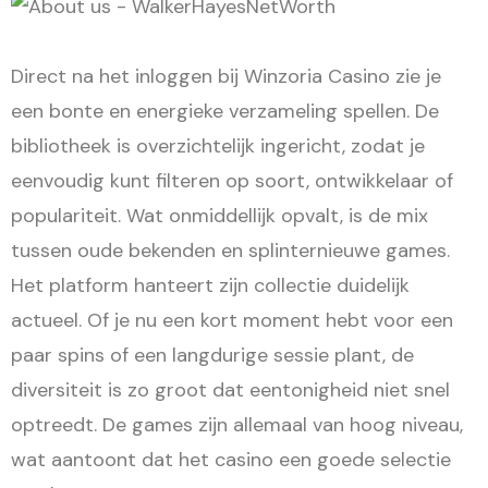
Direct na het inloggen bij Winzoria Casino zie je
een bonte en energieke verzameling spellen. De
bibliotheek is overzichtelijk ingericht, zodat je
eenvoudig kunt filteren op soort, ontwikkelaar of
populariteit. Wat onmiddellijk opvalt, is de mix
tussen oude bekenden en splinternieuwe games.
Het platform hanteert zijn collectie duidelijk
actueel. Of je nu een kort moment hebt voor een
paar spins of een langdurige sessie plant, de
diversiteit is zo groot dat eentonigheid niet snel
optreedt. De games zijn allemaal van hoog niveau,
wat aantoont dat het casino een goede selectie