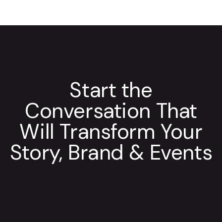
Start the
Conversation That
Will Transform Your
Story, Brand & Events