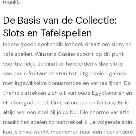
maakt.
De Basis van de Collectie:
Slots en Tafelspellen
Iedere goede spellenbibliotheek draait om slots en
tafelspellen. Winzoria Casino scoort op dit punt
voortreffelijk. Je vindt er honderden video slots,
van basic fruitautomaten tot uitgebreide games
met ingewikkelde bonusrondes en verhaallijnen. De
thema’s strekken zich uit van oude Egyptenaren en
Griekse goden tot films, avontuur en fantasy. Er is
altijd wel een spel bij jouw bui. Die enorme variatie
maakt het spelen zo aantrekkelijk. Je volgende spin
kan je onverwacht meenemen naar een heel andere