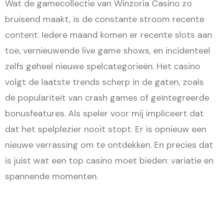
Wat de gamecollectie van Winzoria Casino zo
bruisend maakt, is de constante stroom recente
content. Iedere maand komen er recente slots aan
toe, vernieuwende live game shows, en incidenteel
zelfs geheel nieuwe spelcategorieën. Het casino
volgt de laatste trends scherp in de gaten, zoals
de populariteit van crash games of geïntegreerde
bonusfeatures. Als speler voor mij impliceert dat
dat het spelplezier nooit stopt. Er is opnieuw een
nieuwe verrassing om te ontdekken. En precies dat
is juist wat een top casino moet bieden: variatie en
spannende momenten.