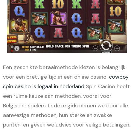
Een geschikte betaalmethode kiezen is belangrijk
voor een prettige tijd in een online casino.
cowboy
spin casino is legaal in nederland
Spin Casino heeft
een ruime keuze aan methoden, vooral voor
Belgische spelers. In deze gids nemen we door alle
aanwezige methoden, hun sterke en zwakke
punten, en geven we advies voor veilige betalingen.