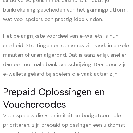
saldo vervolgens in het casino. Dit houdt je
bankrekening gescheiden van het gamingplatform,
wat veel spelers een prettig idee vinden.
Het belangrijkste voordeel van e-wallets is hun
snelheid. Stortingen en opnames zijn vaak in enkele
minuten of uren afgerond. Dat is aanzienlijk sneller
dan een normale bankoverschrijving. Daardoor zijn
e-wallets geliefd bij spelers die vaak actief zijn.
Prepaid Oplossingen en
Vouchercodes
Voor spelers die anonimiteit en budgetcontrole
prioriteren, zijn prepaid oplossingen een uitkomst.