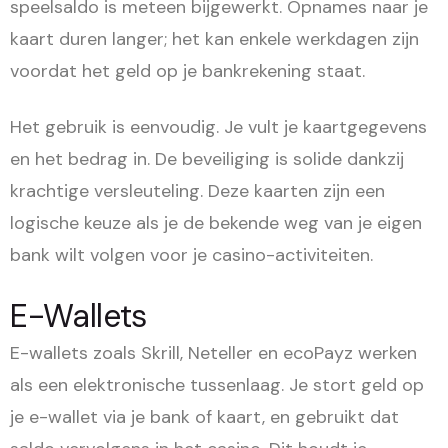
speelsaldo is meteen bijgewerkt. Opnames naar je
kaart duren langer; het kan enkele werkdagen zijn
voordat het geld op je bankrekening staat.
Het gebruik is eenvoudig. Je vult je kaartgegevens
en het bedrag in. De beveiliging is solide dankzij
krachtige versleuteling. Deze kaarten zijn een
logische keuze als je de bekende weg van je eigen
bank wilt volgen voor je casino-activiteiten.
E-Wallets
E-wallets zoals Skrill, Neteller en ecoPayz werken
als een elektronische tussenlaag. Je stort geld op
je e-wallet via je bank of kaart, en gebruikt dat