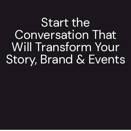
Start the
Conversation That
Will Transform Your
Story, Brand & Events