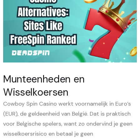
Munteenheden en
Wisselkoersen
Cowboy Spin Casino werkt voornamelijk in Euro’s
(EUR), de geldeenheid van België. Dat is praktisch
voor Belgische spelers, want zo ondervind je geen
wisselkoersrisico en betaal je geen