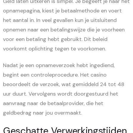
Geld laten uitkeren is simpel. Je begeeft je naar het
opnamepagina, kiest je betaalmethode en voert
het aantal in. In veel gevallen kun je uitsluitend
opnemen naar een betalingswijze die je voorheen
voor een betaling hebt gebruikt. Dit beleid
voorkomt oplichting tegen te voorkomen.
Nadat je een opnameverzoek hebt ingediend,
begint een controleprocedure. Het casino
beoordeelt de verzoek, wat gemiddeld 24 tot 48
uur duurt. Vervolgens wordt doorgestuurd het
aanvraag naar de betaalprovider, die het
geldbedrag naar jou overmaakt.
Geschatte Verwerkingstijden