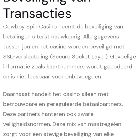
Transacties
Cowboy Spin Casino neemt de beveiliging van
betalingen uiterst nauwkeurig. Alle gegevens
tussen jou en het casino worden beveiligd met
SSL-versleuteling (Secure Socket Layer). Gevoelige
informatie zoals kaartnummers wordt gecodeerd
en is niet leesbaar voor onbevoegden.
Daarnaast handelt het casino alleen met
betrouwbare en gereguleerde betaalpartners.
Deze partners hanteren ook zware
veiligheidsnormen. Deze mix van maatregelen
zorgt voor een stevige beveiliging van elke