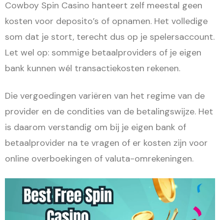
Cowboy Spin Casino hanteert zelf meestal geen
kosten voor deposito’s of opnamen. Het volledige
som dat je stort, terecht dus op je spelersaccount.
Let wel op: sommige betaalproviders of je eigen
bank kunnen wél transactiekosten rekenen.
Die vergoedingen variëren van het regime van de
provider en de condities van de betalingswijze. Het
is daarom verstandig om bij je eigen bank of
betaalprovider na te vragen of er kosten zijn voor
online overboekingen of valuta-omrekeningen.