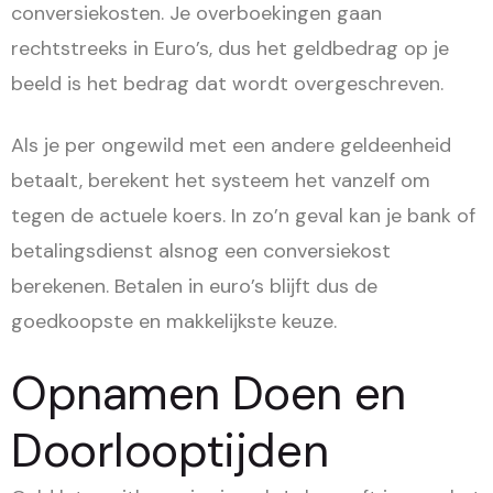
conversiekosten. Je overboekingen gaan
rechtstreeks in Euro’s, dus het geldbedrag op je
beeld is het bedrag dat wordt overgeschreven.
Als je per ongewild met een andere geldeenheid
betaalt, berekent het systeem het vanzelf om
tegen de actuele koers. In zo’n geval kan je bank of
betalingsdienst alsnog een conversiekost
berekenen. Betalen in euro’s blijft dus de
goedkoopste en makkelijkste keuze.
Opnamen Doen en
Doorlooptijden