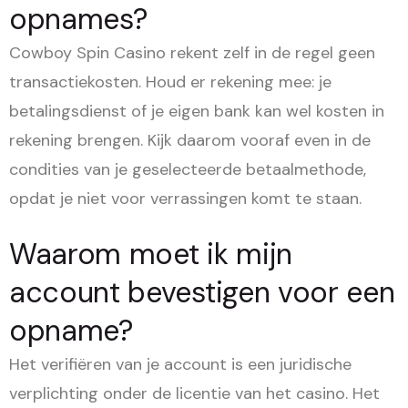
opnames?
Cowboy Spin Casino rekent zelf in de regel geen
transactiekosten. Houd er rekening mee: je
betalingsdienst of je eigen bank kan wel kosten in
rekening brengen. Kijk daarom vooraf even in de
condities van je geselecteerde betaalmethode,
opdat je niet voor verrassingen komt te staan.
Waarom moet ik mijn
account bevestigen voor een
opname?
Het verifiëren van je account is een juridische
verplichting onder de licentie van het casino. Het