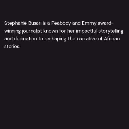
Stephanie Busari is a Peabody and Emmy award-
winning journalist known for her impactful storytelling
and dedication to reshaping the narrative of African
stories.