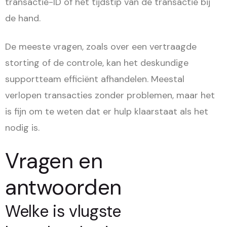
transactie-ID of het tijdstip van de transactie bij
de hand.
De meeste vragen, zoals over een vertraagde
storting of de controle, kan het deskundige
supportteam efficiënt afhandelen. Meestal
verlopen transacties zonder problemen, maar het
is fijn om te weten dat er hulp klaarstaat als het
nodig is.
Vragen en
antwoorden
Welke is vlugste