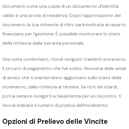
documenti come una copia di un documento d’identità
valido e una prova di residenza. Dopo l’approvazione dei
documenti, la tua richiesta di ritiro sarà inoltrata al reparto
finanziario per l’gestione. È possibile monitorare lo stato
della richiesta dalla tua area personale.
Una volta confermato, i fondi vengono trasferiti attraverso
il circuito di pagamento che hai scelto. Riceverai delle email
di avviso che ti manterranno aggiornato sullo stato della
movimento, dalla richiesta al termine. Se noti dei ritardi,
potrai sempre rivolgerti a l’assistenza per un riscontro: ti
dovrai indicare il numero di pratica dell’movimento.
Opzioni di Prelievo delle Vincite