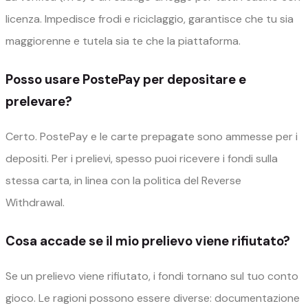
licenza. Impedisce frodi e riciclaggio, garantisce che tu sia
maggiorenne e tutela sia te che la piattaforma.
Posso usare PostePay per depositare e
prelevare?
Certo. PostePay e le carte prepagate sono ammesse per i
depositi. Per i prelievi, spesso puoi ricevere i fondi sulla
stessa carta, in linea con la politica del Reverse
Withdrawal.
Cosa accade se il mio prelievo viene rifiutato?
Se un prelievo viene rifiutato, i fondi tornano sul tuo conto
gioco. Le ragioni possono essere diverse: documentazione