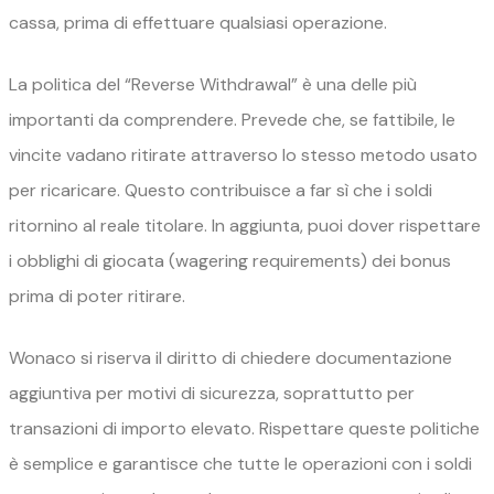
cassa, prima di effettuare qualsiasi operazione.
La politica del “Reverse Withdrawal” è una delle più
importanti da comprendere. Prevede che, se fattibile, le
vincite vadano ritirate attraverso lo stesso metodo usato
per ricaricare. Questo contribuisce a far sì che i soldi
ritornino al reale titolare. In aggiunta, puoi dover rispettare
i obblighi di giocata (wagering requirements) dei bonus
prima di poter ritirare.
Wonaco si riserva il diritto di chiedere documentazione
aggiuntiva per motivi di sicurezza, soprattutto per
transazioni di importo elevato. Rispettare queste politiche
è semplice e garantisce che tutte le operazioni con i soldi