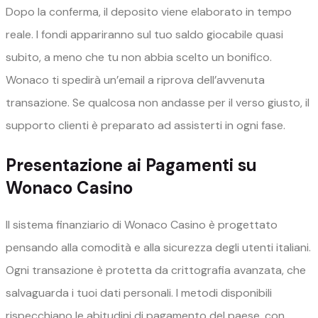
Dopo la conferma, il deposito viene elaborato in tempo
reale. I fondi appariranno sul tuo saldo giocabile quasi
subito, a meno che tu non abbia scelto un bonifico.
Wonaco ti spedirà un’email a riprova dell’avvenuta
transazione. Se qualcosa non andasse per il verso giusto, il
supporto clienti è preparato ad assisterti in ogni fase.
Presentazione ai Pagamenti su
Wonaco Casino
Il sistema finanziario di Wonaco Casino è progettato
pensando alla comodità e alla sicurezza degli utenti italiani.
Ogni transazione è protetta da crittografia avanzata, che
salvaguarda i tuoi dati personali. I metodi disponibili
rispecchiano le abitudini di pagamento del paese, con