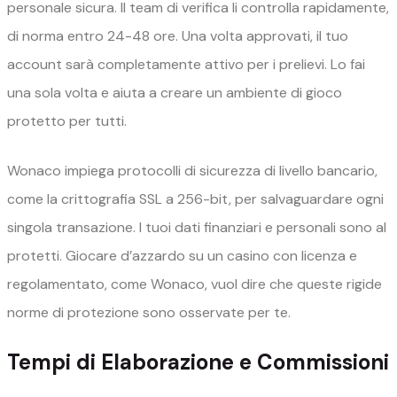
personale sicura. Il team di verifica li controlla rapidamente,
di norma entro 24-48 ore. Una volta approvati, il tuo
account sarà completamente attivo per i prelievi. Lo fai
una sola volta e aiuta a creare un ambiente di gioco
protetto per tutti.
Wonaco impiega protocolli di sicurezza di livello bancario,
come la crittografia SSL a 256-bit, per salvaguardare ogni
singola transazione. I tuoi dati finanziari e personali sono al
protetti. Giocare d’azzardo su un casino con licenza e
regolamentato, come Wonaco, vuol dire che queste rigide
norme di protezione sono osservate per te.
Tempi di Elaborazione e Commissioni