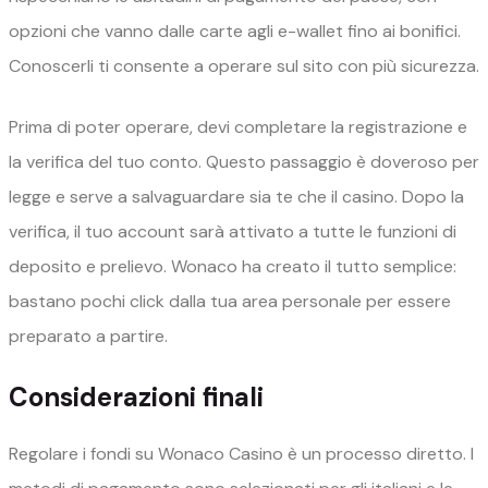
opzioni che vanno dalle carte agli e-wallet fino ai bonifici.
Conoscerli ti consente a operare sul sito con più sicurezza.
Prima di poter operare, devi completare la registrazione e
la verifica del tuo conto. Questo passaggio è doveroso per
legge e serve a salvaguardare sia te che il casino. Dopo la
verifica, il tuo account sarà attivato a tutte le funzioni di
deposito e prelievo. Wonaco ha creato il tutto semplice:
bastano pochi click dalla tua area personale per essere
preparato a partire.
Considerazioni finali
Regolare i fondi su Wonaco Casino è un processo diretto. I