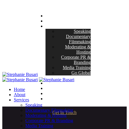
Home
About
Services
Speaking
Documentary
Filmmaking
Moderating &
Hosting
Corporate PR &
Branding
Media Training
Go Global
Masterclasses
Projects
Her Story
Home
Blog
About
Contact
Services
Speaking
Documentary Filmmaking
Get In Touch
Moderating & Hosting
Corporate PR & Branding
Media Training