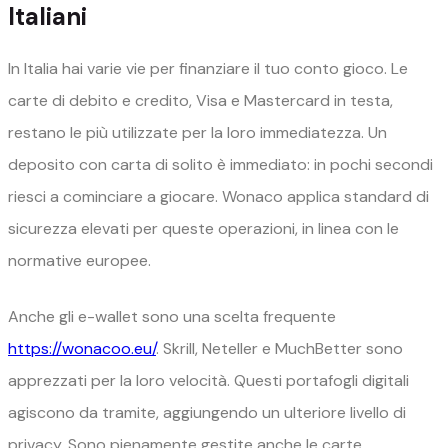
Italiani
In Italia hai varie vie per finanziare il tuo conto gioco. Le
carte di debito e credito, Visa e Mastercard in testa,
restano le più utilizzate per la loro immediatezza. Un
deposito con carta di solito è immediato: in pochi secondi
riesci a cominciare a giocare. Wonaco applica standard di
sicurezza elevati per queste operazioni, in linea con le
normative europee.
Anche gli e-wallet sono una scelta frequente
https://wonacoo.eu/
. Skrill, Neteller e MuchBetter sono
apprezzati per la loro velocità. Questi portafogli digitali
agiscono da tramite, aggiungendo un ulteriore livello di
privacy. Sono pienamente gestite anche le carte