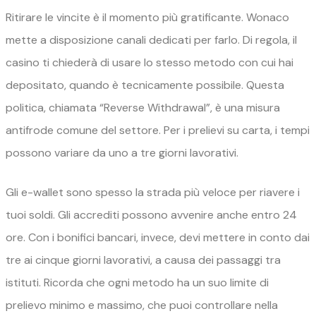
Ritirare le vincite è il momento più gratificante. Wonaco
mette a disposizione canali dedicati per farlo. Di regola, il
casino ti chiederà di usare lo stesso metodo con cui hai
depositato, quando è tecnicamente possibile. Questa
politica, chiamata “Reverse Withdrawal”, è una misura
antifrode comune del settore. Per i prelievi su carta, i tempi
possono variare da uno a tre giorni lavorativi.
Gli e-wallet sono spesso la strada più veloce per riavere i
tuoi soldi. Gli accrediti possono avvenire anche entro 24
ore. Con i bonifici bancari, invece, devi mettere in conto dai
tre ai cinque giorni lavorativi, a causa dei passaggi tra
istituti. Ricorda che ogni metodo ha un suo limite di
prelievo minimo e massimo, che puoi controllare nella