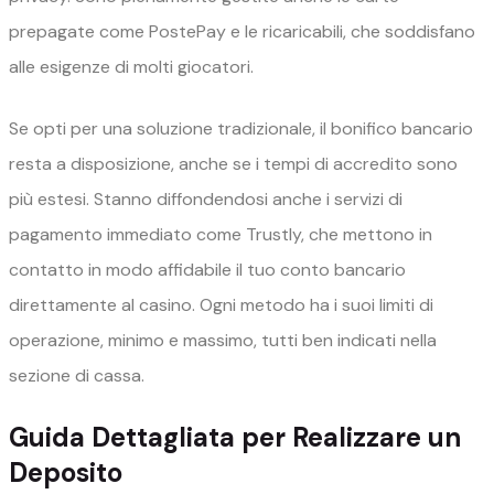
prepagate come PostePay e le ricaricabili, che soddisfano
alle esigenze di molti giocatori.
Se opti per una soluzione tradizionale, il bonifico bancario
resta a disposizione, anche se i tempi di accredito sono
più estesi. Stanno diffondendosi anche i servizi di
pagamento immediato come Trustly, che mettono in
contatto in modo affidabile il tuo conto bancario
direttamente al casino. Ogni metodo ha i suoi limiti di
operazione, minimo e massimo, tutti ben indicati nella
sezione di cassa.
Guida Dettagliata per Realizzare un
Deposito