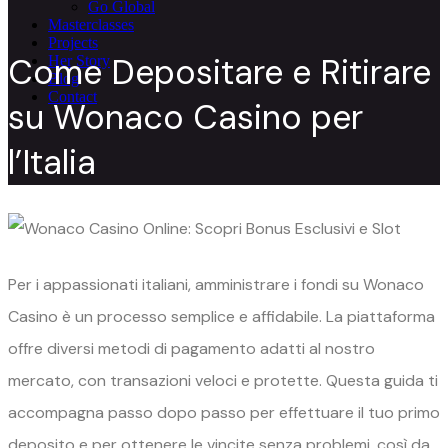
Go Global
Masterclasses
Projects
Come Depositare e Ritirare
Her Story
Blog
Contact
su Wonaco Casino per
l’Italia
Per i appassionati italiani, amministrare i fondi su Wonaco
Casino è un processo semplice e affidabile. La piattaforma
offre diversi metodi di pagamento adatti al nostro
mercato, con transazioni veloci e protette. Questa guida ti
accompagna passo dopo passo per effettuare il tuo primo
deposito e per ottenere le vincite senza problemi, così da