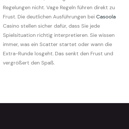
Regelungen nicht. Vage Regeln führen direkt zu
Frust. Die deutlichen Ausführungen bei
Casoola
Casino stellen sicher dafür, dass Sie jede
Spielsituation richtig interpretieren. Sie wissen
immer, was ein Scatter startet oder wann die
Extra-Runde losgeht. Das senkt den Frust und
vergrößert den Spaß.