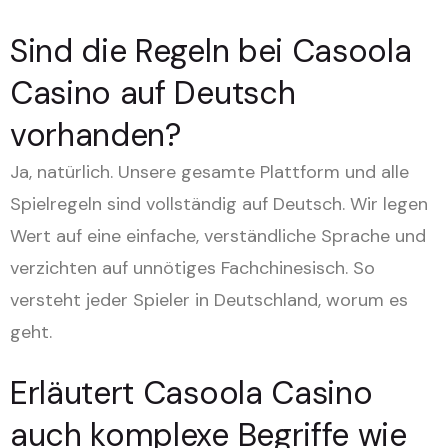
Sind die Regeln bei Casoola
Casino auf Deutsch
vorhanden?
Ja, natürlich. Unsere gesamte Plattform und alle
Spielregeln sind vollständig auf Deutsch. Wir legen
Wert auf eine einfache, verständliche Sprache und
verzichten auf unnötiges Fachchinesisch. So
versteht jeder Spieler in Deutschland, worum es
geht.
Erläutert Casoola Casino
auch komplexe Begriffe wie