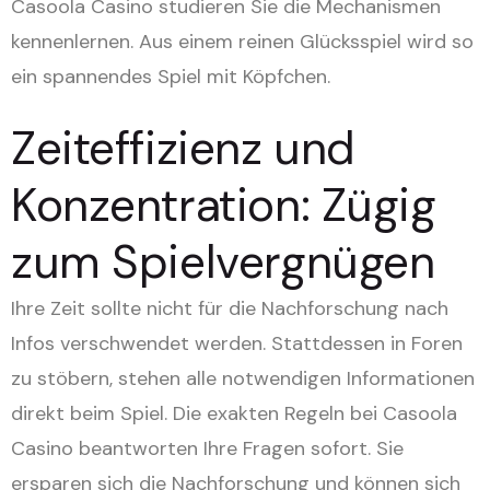
Casoola Casino studieren Sie die Mechanismen
kennenlernen. Aus einem reinen Glücksspiel wird so
ein spannendes Spiel mit Köpfchen.
Zeiteffizienz und
Konzentration: Zügig
zum Spielvergnügen
Ihre Zeit sollte nicht für die Nachforschung nach
Infos verschwendet werden. Stattdessen in Foren
zu stöbern, stehen alle notwendigen Informationen
direkt beim Spiel. Die exakten Regeln bei Casoola
Casino beantworten Ihre Fragen sofort. Sie
ersparen sich die Nachforschung und können sich