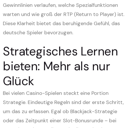
Gewinnlinien verlaufen, welche Spezialfunktionen
warten und wie groß der RTP (Return to Player) ist.
Diese Klarheit bietet das beruhigende Gefühl, das
deutsche Spieler bevorzugen.
Strategisches Lernen
bieten: Mehr als nur
Glück
Bei vielen Casino-Spielen steckt eine Portion
Strategie. Eindeutige Regeln sind der erste Schritt,
um das zu erfassen. Egal ob Blackjack-Strategie
oder das Zeitpunkt einer Slot-Bonusrunde – bei