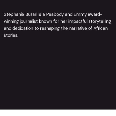
Stephanie Busari is a Peabody and Emmy award-
winning journalist known for her impactful storytelling
and dedication to reshaping the narrative of African
stories.
Services
Pages