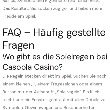
Basics, Symbole und Eigenheiten auf einen Blick.
Das Resultat: Sie zocken zügiger und haben mehr
Freude am Spiel.
FAQ – Häufig gestellte
Fragen
Wo gibt es die Spielregeln bei
Casoola Casino?
Die Regeln stecken direkt im Spiel. Suchen Sie nach
einem kleinen „i“, einem Fragezeichen oder einem
Button mit der Aufschrift „Spielregeln“. Ein Klick
reicht und ein Fenster geht auf mit allen Details zu
Symbolen, Gewinnwegen und Besonderheiten.