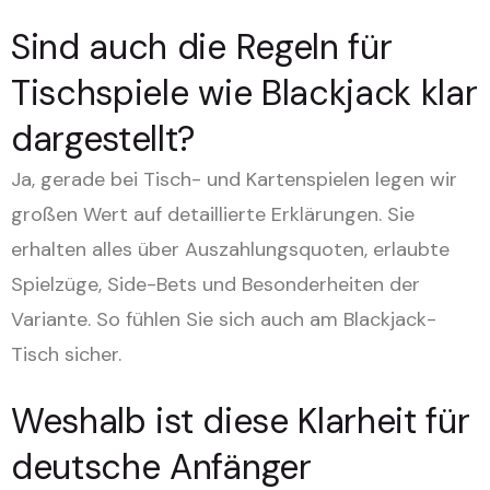
Sind auch die Regeln für
Tischspiele wie Blackjack klar
dargestellt?
Ja, gerade bei Tisch- und Kartenspielen legen wir
großen Wert auf detaillierte Erklärungen. Sie
erhalten alles über Auszahlungsquoten, erlaubte
Spielzüge, Side-Bets und Besonderheiten der
Variante. So fühlen Sie sich auch am Blackjack-
Tisch sicher.
Weshalb ist diese Klarheit für
deutsche Anfänger