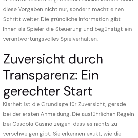
diese Vorgaben nicht nur, sondern macht einen
Schritt weiter. Die gründliche Information gibt
Ihnen als Spieler die Steuerung und begünstigt ein
verantwortungsvolles Spielverhalten.
Zuversicht durch
Transparenz: Ein
gerechter Start
Klarheit ist die Grundlage für Zuversicht, gerade
bei der ersten Anmeldung. Die ausführlichen Regeln
bei Casoola Casino zeigen, dass es nichts zu
verschweigen gibt. Sie erkennen exakt, wie die