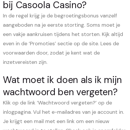
bij Casoola Casino?
In de regel krijg je de begroetingsbonus vanzelf
aangeboden na je eerste storting. Soms moet je
een vakje aankruisen tijdens het storten. Kijk altijd
even in de ‘Promoties’ sectie op de site. Lees de
voorwaarden door, zodat je kent wat de
inzetvereisten zijn.
Wat moet ik doen als ik mijn
wachtwoord ben vergeten?
Klik op de link ‘Wachtwoord vergeten?’ op de
inlogpagina. Vul het e-mailadres van je account in.
Je krijgt een mail met een link om een nieuw