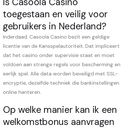
Is Casoola Casino
toegestaan en veilig voor
gebruikers in Nederland?
Inderdaad. Casoola Casino bezit een geldige
licentie van de Kansspelautoriteit. Dat impliceert
dat het casino onder supervisie staat en moet
voldoen aan strenge regels voor bescherming en
eerlijk spel. Alle data worden beveiligd met SSL-
encryptie, dezelfde techniek die bankinstellingen
online hanteren.
Op welke manier kan ik een
welkomstbonus aanvragen