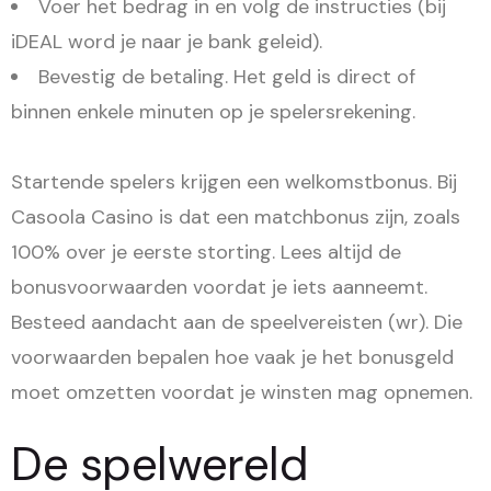
Voer het bedrag in en volg de instructies (bij
iDEAL word je naar je bank geleid).
Bevestig de betaling. Het geld is direct of
binnen enkele minuten op je spelersrekening.
Startende spelers krijgen een welkomstbonus. Bij
Casoola Casino is dat een matchbonus zijn, zoals
100% over je eerste storting. Lees altijd de
bonusvoorwaarden voordat je iets aanneemt.
Besteed aandacht aan de speelvereisten (wr). Die
voorwaarden bepalen hoe vaak je het bonusgeld
moet omzetten voordat je winsten mag opnemen.
De spelwereld