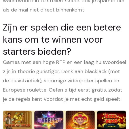
wachtwoord in te stellen. Check ook je spamfolder
als de mail niet direct binnenkomt.
Zijn er spelen die een betere
kans om te winnen voor
starters bieden?
Games met een hoge RTP en een laag huisvoordeel
zijn in theorie gunstiger. Denk aan blackjack (met
de basistactiek), sommige videopoker spellen en
Europese roulette. Oefen altijd eerst gratis, zodat
je de regels kent voordat je met echt geld speelt.