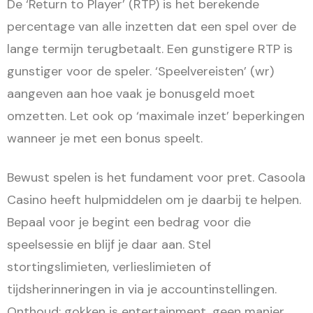
De ‘Return to Player’ (RTP) is het berekende
percentage van alle inzetten dat een spel over de
lange termijn terugbetaalt. Een gunstigere RTP is
gunstiger voor de speler. ‘Speelvereisten’ (wr)
aangeven aan hoe vaak je bonusgeld moet
omzetten. Let ook op ‘maximale inzet’ beperkingen
wanneer je met een bonus speelt.
Bewust spelen is het fundament voor pret. Casoola
Casino heeft hulpmiddelen om je daarbij te helpen.
Bepaal voor je begint een bedrag voor die
speelsessie en blijf je daar aan. Stel
stortingslimieten, verlieslimieten of
tijdsherinneringen in via je accountinstellingen.
Onthoud: gokken is entertainment, geen manier