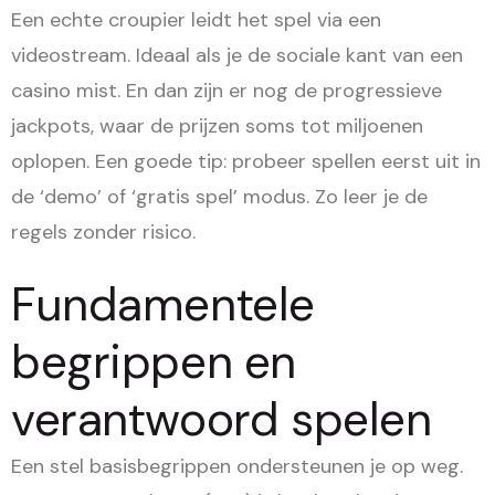
Een echte croupier leidt het spel via een
videostream. Ideaal als je de sociale kant van een
casino mist. En dan zijn er nog de progressieve
jackpots, waar de prijzen soms tot miljoenen
oplopen. Een goede tip: probeer spellen eerst uit in
de ‘demo’ of ‘gratis spel’ modus. Zo leer je de
regels zonder risico.
Fundamentele
begrippen en
verantwoord spelen
Een stel basisbegrippen ondersteunen je op weg.