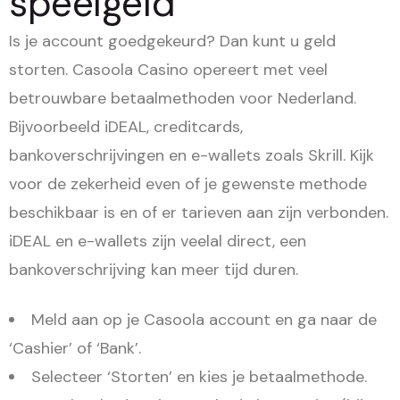
speelgeld
Is je account goedgekeurd? Dan kunt u geld
storten. Casoola Casino opereert met veel
betrouwbare betaalmethoden voor Nederland.
Bijvoorbeeld iDEAL, creditcards,
bankoverschrijvingen en e-wallets zoals Skrill. Kijk
voor de zekerheid even of je gewenste methode
beschikbaar is en of er tarieven aan zijn verbonden.
iDEAL en e-wallets zijn veelal direct, een
bankoverschrijving kan meer tijd duren.
Meld aan op je Casoola account en ga naar de
‘Cashier’ of ‘Bank’.
Selecteer ‘Storten’ en kies je betaalmethode.