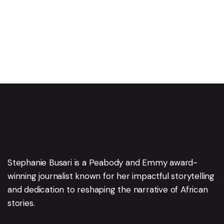
Stephanie Busari is a Peabody and Emmy award-
winning journalist known for her impactful storytelling
and dedication to reshaping the narrative of African
stories.