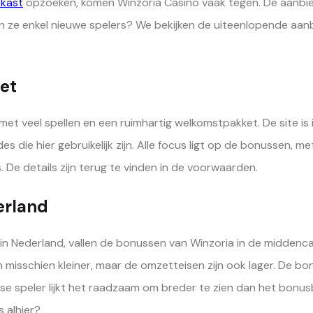
kkast
opzoeken, komen Winzoria Casino vaak tegen. De aanbiedi
 ze enkel nieuwe spelers? We bekijken de uiteenlopende aanbi
ket
 met veel spellen en een ruimhartig welkomstpakket. De site is 
 die hier gebruikelijk zijn. Alle focus ligt op de bonussen, 
s. De details zijn terug te vinden in de voorwaarden.
erland
s in Nederland, vallen de bonussen van Winzoria in de midden
n misschien kleiner, maar de omzetteisen zijn ook lager. De b
se speler lijkt het raadzaam om breder te zien dan het bonus
 alhier?