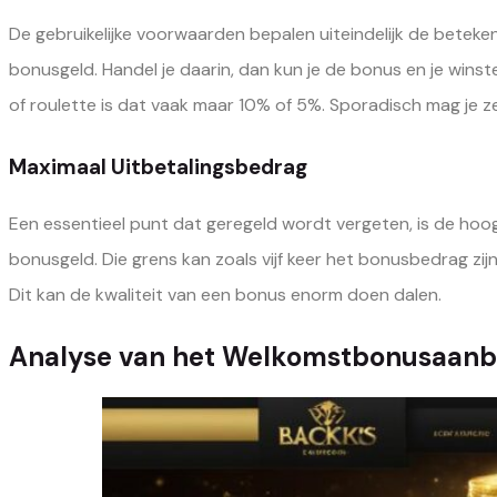
De gebruikelijke voorwaarden bepalen uiteindelijk de beteke
bonusgeld. Handel je daarin, dan kun je de bonus en je winst
of roulette is dat vaak maar 10% of 5%. Sporadisch mag je ze
Maximaal Uitbetalingsbedrag
Een essentieel punt dat geregeld wordt vergeten, is de hoogst
bonusgeld. Die grens kan zoals vijf keer het bonusbedrag zijn
Dit kan de kwaliteit van een bonus enorm doen dalen.
Analyse van het Welkomstbonusaan