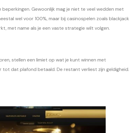
de beperkingen. Gewoonlijk mag je niet te veel wedden met
meestal wel voor 100%, maar bij casinospelen zoals blackjack
t, met name als je een vaste strategie wilt volgen.
oren, stellen een limiet op wat je kunt winnen met
 tot dat plafond betaald. De restant verliest zijn geldigheid.