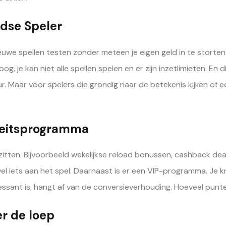
dse Speler
euwe spellen testen zonder meteen je eigen geld in te storten
og, je kan niet alle spellen spelen en er zijn inzetlimieten. En
ur. Maar voor spelers die grondig naar de betekenis kijken of
teitsprogramma
zitten. Bijvoorbeeld wekelijkse reload bonussen, cashback dea
el iets aan het spel. Daarnaast is er een VIP-programma. Je k
essant is, hangt af van de conversieverhouding. Hoeveel punt
r de loep