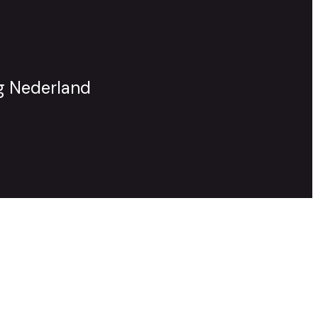
g Nederland