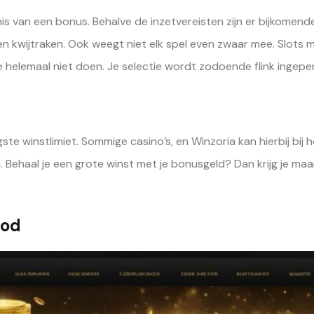
nis van een bonus. Behalve de inzetvereisten zijn er bijkomen
en kwijtraken. Ook weegt niet elk spel even zwaar mee. Slots 
 helemaal niet doen. Je selectie wordt zodoende flink ingeperk
e winstlimiet. Sommige casino’s, en Winzoria kan hierbij bij h
. Behaal je een grote winst met je bonusgeld? Dan krijg je maar
bod