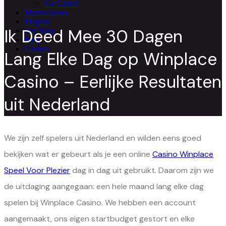
Go Global
Masterclasses
Projects
Ik Deed Mee 30 Dagen
Her Story
Blog
Contact
Lang Elke Dag op Winplace
Casino – Eerlijke Resultaten
uit Nederland
We zijn zelf spelers uit Nederland en wilden eens goed
bekijken wat er gebeurt als je een online
Casino Winplace
Speel Voor Plezier
dag in dag uit gebruikt. Daarom zijn we
de uitdaging aangegaan: een hele maand lang elke dag
spelen bij Winplace Casino. We hebben een account
aangemaakt, ons eigen startbudget gestort en elke