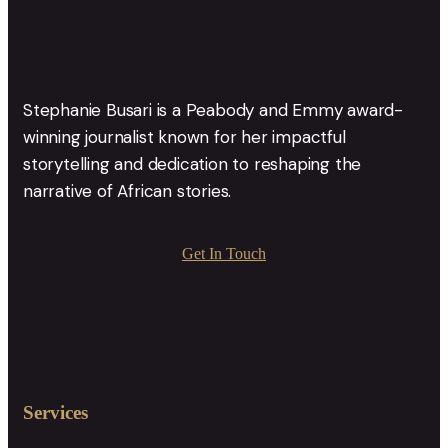
Stephanie Busari is a Peabody and Emmy award-
winning journalist known for her impactful
storytelling and dedication to reshaping the
narrative of African stories.
Get In Touch
Services