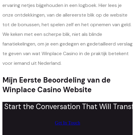
ervaring netjes bijgehouden in een logboek. Hier lees je
onze ontdekkingen, van de allereerste blik op de website
tot de bonussen, het spelen zelf en het opnemen van geld.
We keken met een scherpe blik, niet als blinde
fanatiekelingen, om je een gedegen en gedetailleerd verslag
te geven van wat Winplace Casino in de praktijk betekent
voor iemand uit Nederland.
Mijn Eerste Beoordeling van de
Winplace Casino Website
Start the Conversation That Will Trans
Get In Touch