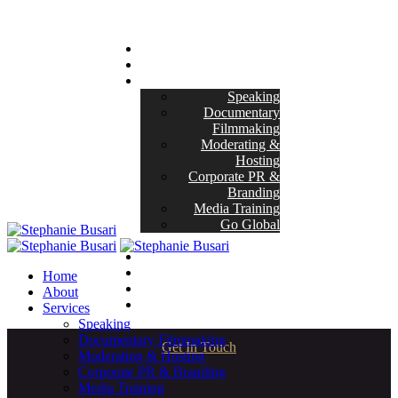
Home
About
Services
Speaking
Documentary
Filmmaking
Moderating &
Hosting
Corporate PR &
Branding
Media Training
Go Global
Masterclasses
Projects
Her Story
Home
Blog
About
Contact
Services
Speaking
Documentary Filmmaking
Get In Touch
Moderating & Hosting
Corporate PR & Branding
Media Training