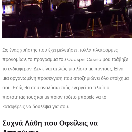
Ως ένας χρήστης που έχει μελετήσει πολλά πλατφόρμες
προνομίων, το πρόγραμμα του Oopspin Casino μου τράβηξε
το ενδιαφέρον. Δεν είναι απλώς μια λίστα με πόντους. Είναι
μια οργανωμένη προσέγγιση που αποζημιώνει όλο στοίχημα
σου. Εδώ, θα σου αναλύσω πώς ενεργεί το πλαίσιο
πιστότητας τους και με ποιον τρόπο μπορείς να το
καταφέρεις να δουλέψει για σου.
Συχνά Λάθη που Οφείλεις να