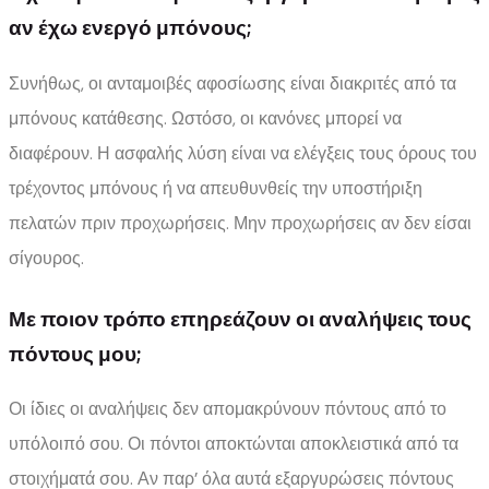
αν έχω ενεργό μπόνους;
Συνήθως, οι ανταμοιβές αφοσίωσης είναι διακριτές από τα
μπόνους κατάθεσης. Ωστόσο, οι κανόνες μπορεί να
διαφέρουν. Η ασφαλής λύση είναι να ελέγξεις τους όρους του
τρέχοντος μπόνους ή να απευθυνθείς την υποστήριξη
πελατών πριν προχωρήσεις. Μην προχωρήσεις αν δεν είσαι
σίγουρος.
Με ποιον τρόπο επηρεάζουν οι αναλήψεις τους
πόντους μου;
Οι ίδιες οι αναλήψεις δεν απομακρύνουν πόντους από το
υπόλοιπό σου. Οι πόντοι αποκτώνται αποκλειστικά από τα
στοιχήματά σου. Αν παρ’ όλα αυτά εξαργυρώσεις πόντους