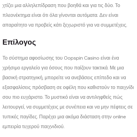
χτίζει μια αλληλεπίδραση που βοηθά και για τις δύο. Το
πλεονέκτημα είναι ότι όλα γίνονται αυτόματα. Δεν είναι
απαραίτητο να προβείς κάτι ξεχωριστό για να συμμετέχεις.
Επίλογος
Το σύστημα αφοσίωσης του Oopspin Casino είναι ένα
χρήσιμο εργαλείο για όσους που παίζουν τακτικά. Με μια
βασική στρατηγική, μπορείτε να ανεβάσεις επίπεδο και να
εξασφαλίσεις πρόσβαση σε οφέλη που καθιστούν το παιχνίδι
σου πιο ευχάριστο. Το μυστικό είναι να αντιληφθείς πώς
λειτουργεί, να συμμετέχεις με συνέπεια και να μην πέφτεις σε
τυπικές παγίδες. Παρέχει μια ακόμα διάσταση στην online
εμπειρία τυχερού παιχνιδιού.