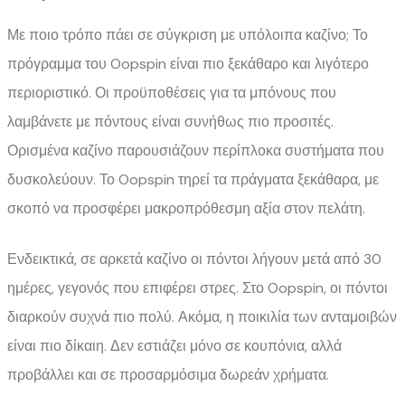
Με ποιο τρόπο πάει σε σύγκριση με υπόλοιπα καζίνο; Το
πρόγραμμα του Oopspin είναι πιο ξεκάθαρο και λιγότερο
περιοριστικό. Οι προϋποθέσεις για τα μπόνους που
λαμβάνετε με πόντους είναι συνήθως πιο προσιτές.
Ορισμένα καζίνο παρουσιάζουν περίπλοκα συστήματα που
δυσκολεύουν. Το Oopspin τηρεί τα πράγματα ξεκάθαρα, με
σκοπό να προσφέρει μακροπρόθεσμη αξία στον πελάτη.
Ενδεικτικά, σε αρκετά καζίνο οι πόντοι λήγουν μετά από 30
ημέρες, γεγονός που επιφέρει στρες. Στο Oopspin, οι πόντοι
διαρκούν συχνά πιο πολύ. Ακόμα, η ποικιλία των ανταμοιβών
είναι πιο δίκαιη. Δεν εστιάζει μόνο σε κουπόνια, αλλά
προβάλλει και σε προσαρμόσιμα δωρεάν χρήματα.