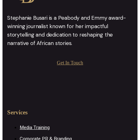
Stephanie Busari is a Peabody and Emmy award-
winning journalist known for her impactful
storytelling and dedication to reshaping the
narrative of African stories.
Get In Touch
Services
Media Training
Corporate PR & Branding