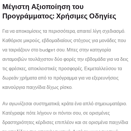
Μέγιστη Αξιοποίηση του
Προγράμματος: Χρήσιμες Οδηγίες
Για να αποκομίσεις τα περισσότερα, απαιτεί λίγη σχεδιασμό.
Καθόρισε μικρούς, εβδομαδιαίους στόχους για μονάδες που
να ταιριάζουν στο budget σου. Μπες στην κατηγορία
ανταμοιβών τουλάχιστον δύο φορές την εβδομάδα για να δεις
τις φρέσκες, αποκλειστικές προσφορές. Εκμεταλλεύσου τα
δωρεάν χρήματα από το πρόγραμμα για να εξερευνήσεις
καινούργια παιχνίδια δίχως ρίσκο.
Αν αγωνίζεσαι συστηματικά, κράτα ένα απλό σημειωματάριο.
Κατέγραψε πότε λήγουν οι πόντοι σου, σε ορισμένες
δραστηριότητες κέρδισες επιπλέον και σε ορισμένα παιχνίδια