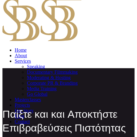
Home
About
Services
Speaking
Documentary Filmmaking
Moderating & Hosting
Corporate PR & Branding
Media Training
Go Global
Masterclasses
Projects
Παίξτε και και Αποκτήστε
Her Story
Blog
Contact
Επιβραβεύσεις Πιστότητας