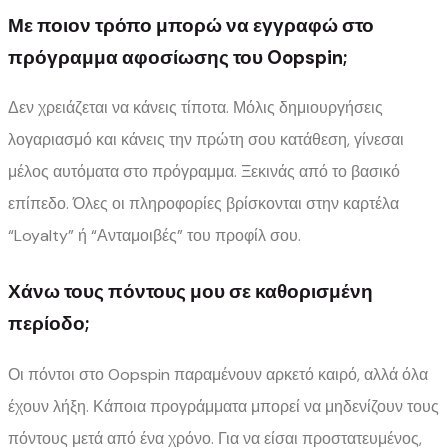
Με ποιον τρόπο μπορώ να εγγραφώ στο
πρόγραμμα αφοσίωσης του Oopspin;
Δεν χρειάζεται να κάνεις τίποτα. Μόλις δημιουργήσεις
λογαριασμό και κάνεις την πρώτη σου κατάθεση, γίνεσαι
μέλος αυτόματα στο πρόγραμμα. Ξεκινάς από το βασικό
επίπεδο. Όλες οι πληροφορίες βρίσκονται στην καρτέλα
“Loyalty” ή “Ανταμοιβές” του προφίλ σου.
Χάνω τους πόντους μου σε καθορισμένη
περίοδο;
Οι πόντοι στο Oopspin παραμένουν αρκετό καιρό, αλλά όλα
έχουν λήξη. Κάποια προγράμματα μπορεί να μηδενίζουν τους
πόντους μετά από ένα χρόνο. Για να είσαι προστατευμένος,