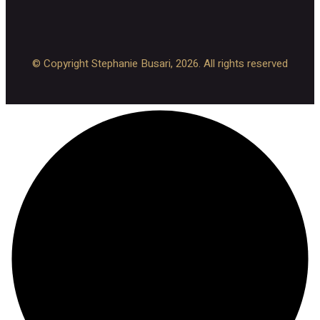
© Copyright Stephanie Busari, 2026. All rights reserved