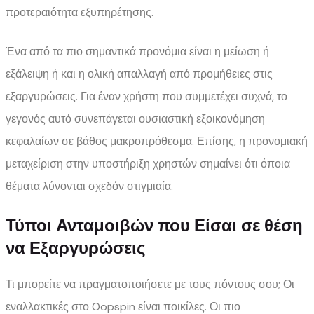
προτεραιότητα εξυπηρέτησης.
Ένα από τα πιο σημαντικά προνόμια είναι η μείωση ή
εξάλειψη ή και η ολική απαλλαγή από προμήθειες στις
εξαργυρώσεις. Για έναν χρήστη που συμμετέχει συχνά, το
γεγονός αυτό συνεπάγεται ουσιαστική εξοικονόμηση
κεφαλαίων σε βάθος μακροπρόθεσμα. Επίσης, η προνομιακή
μεταχείριση στην υποστήριξη χρηστών σημαίνει ότι όποια
θέματα λύνονται σχεδόν στιγμιαία.
Τύποι Ανταμοιβών που Είσαι σε θέση
να Εξαργυρώσεις
Τι μπορείτε να πραγματοποιήσετε με τους πόντους σου; Οι
εναλλακτικές στο Oopspin είναι ποικίλες. Οι πιο