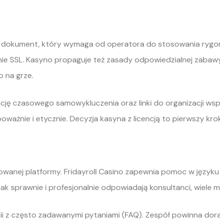
. To dokument, który wymaga od operatora do stosowania rygo
e SSL. Kasyno propaguje też zasady odpowiedzialnej zabawy, 
o na grze.
opcję czasowego samowykluczenia oraz linki do organizacji 
poważnie i etycznie. Decyzja kasyna z licencją to pierwszy kr
owanej platformy. Fridayroll Casino zapewnia pomoc w języku 
jak sprawnie i profesjonalnie odpowiadają konsultanci, wiele 
rii z często zadawanymi pytaniami (FAQ). Zespół powinna dora