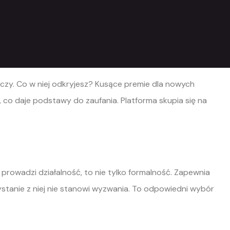
aczy. Co w niej odkryjesz? Kusące premie dla nowych
ę, co daje podstawy do zaufania. Platforma skupia się na
 prowadzi działalność, to nie tylko formalność. Zapewnia
ystanie z niej nie stanowi wyzwania. To odpowiedni wybór