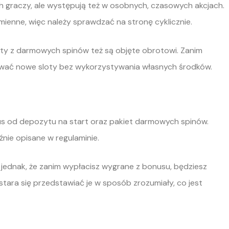
ch graczy, ale występują też w osobnych, czasowych akcjach.
mienne, więc należy sprawdzać na stronę cyklicznie.
woty z darmowych spinów też są objęte obrotowi. Zanim
tować nowe sloty bez wykorzystywania własnych środków.
nus od depozytu na start oraz pakiet darmowych spinów.
nie opisane w regulaminie.
ednak, że zanim wypłacisz wygrane z bonusu, będziesz
 stara się przedstawiać je w sposób zrozumiały, co jest