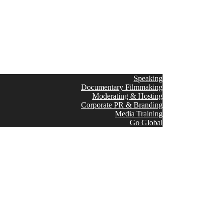
Home
About
Services
Speaking
Documentary Filmmaking
Moderating & Hosting
Corporate PR & Branding
Media Training
Go Global
Masterclasses
Projects
Her Story
Blog
Contact