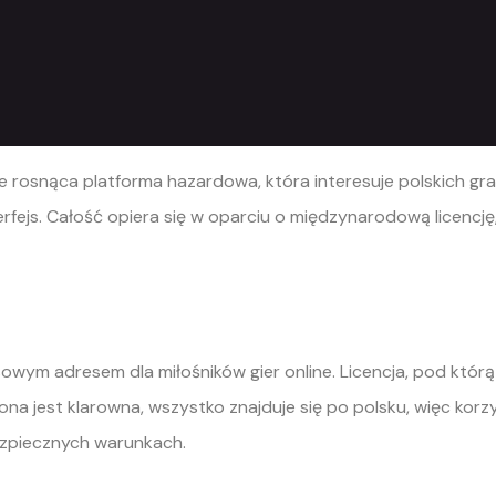
e rosnąca platforma hazardowa, która interesuje polskich gr
terfejs. Całość opiera się w oparciu o międzynarodową licencj
sowym adresem dla miłośników gier online. Licencja, pod którą
na jest klarowna, wszystko znajduje się po polsku, więc korz
ezpiecznych warunkach.