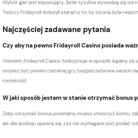
Wybór gier jest imponujący. Setki tytułów wywodzą się od na
Twórcy Fridayroll dołożyli starań o to, by strona była resp
Najczęściej zadawane pytania
Czy aby na pewno Fridayroll Casino posiada ważn
Owszem. Fridayroll Casino funkcjonuje w sposób legalny za 
możesz być pewien rzetelnej gry, bezpieczeństwa swoich d
rzetelność.
W jaki sposób jestem w stanie otrzymać bonus 
Żeby otrzymać bonus powitalny, musisz utworzyć konto, zal
ale dla spokoju upewnij się, czy nie wymagane jest podać 