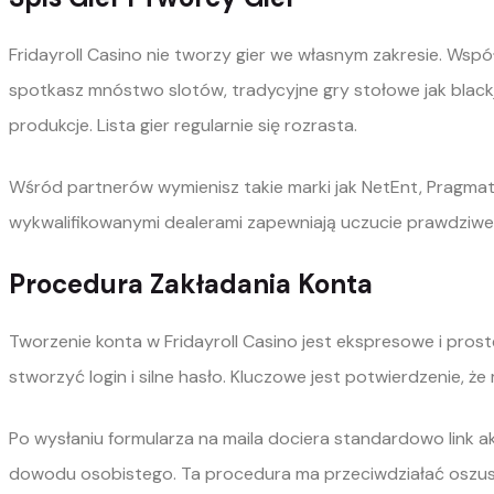
Fridayroll Casino nie tworzy gier we własnym zakresie. Ws
spotkasz mnóstwo slotów, tradycyjne gry stołowe jak blackjac
produkcje. Lista gier regularnie się rozrasta.
Wśród partnerów wymienisz takie marki jak NetEnt, Pragmatic 
wykwalifikowanymi dealerami zapewniają uczucie prawdziweg
Procedura Zakładania Konta
Tworzenie konta w Fridayroll Casino jest ekspresowe i pr
stworzyć login i silne hasło. Kluczowe jest potwierdzenie, ż
Po wysłaniu formularza na maila dociera standardowo link a
dowodu osobistego. Ta procedura ma przeciwdziałać oszustwo