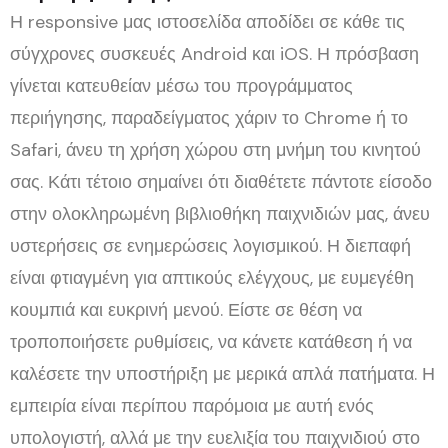
Η responsive μας ιστοσελίδα αποδίδει σε κάθε τις
σύγχρονες συσκευές Android και iOS. Η πρόσβαση
γίνεται κατευθείαν μέσω του προγράμματος
περιήγησης, παραδείγματος χάριν το Chrome ή το
Safari, άνευ τη χρήση χώρου στη μνήμη του κινητού
σας. Κάτι τέτοιο σημαίνει ότι διαθέτετε πάντοτε είσοδο
στην ολοκληρωμένη βιβλιοθήκη παιχνιδιών μας, άνευ
υστερήσεις σε ενημερώσεις λογισμικού. Η διεπαφή
είναι φτιαγμένη για απτικούς ελέγχους, με ευμεγέθη
κουμπιά και ευκρινή μενού. Είστε σε θέση να
τροποποιήσετε ρυθμίσεις, να κάνετε κατάθεση ή να
καλέσετε την υποστήριξη με μερικά απλά πατήματα. Η
εμπειρία είναι περίπου παρόμοια με αυτή ενός
υπολογιστή, αλλά με την ευελιξία του παιχνιδιού στο