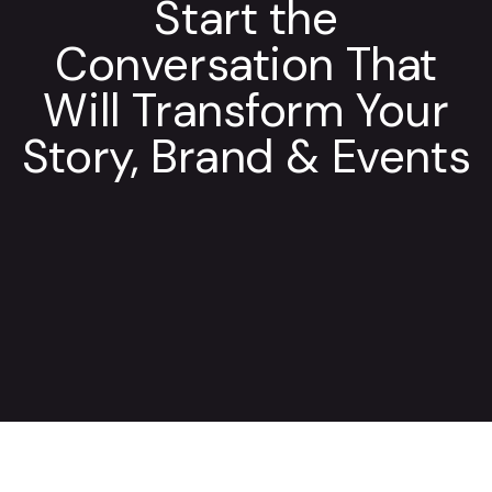
Start the
Conversation That
Will Transform Your
Story, Brand & Events