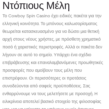
Ντόπιους Μέλη
Το Cowboy Spin Casino έχει ειδικές πακέτα για την
ελληνική κοινότητα. Το μπόνους καλωσορίσματος
θεωρείται κατασκευασμένο για να δώσει μια θετική
αρχή στους νέους χρήστες, με πρόσθετη χρηματικό
ποσό ή χαριστικές περιστροφές. Αλλά οι πακέτα δεν
λήγουν σε αυτό το σημείο. Υπάρχει ένα σχέδιο
επιβράβευσης και επαναλαμβανόμενες προωθητικές
προσφορές που αμοίβουν τους μέλη που
επιστρέφουν. Οι περισσότερες οι προτάσεις
συνοδεύονται από σαφείς προϋποθέσεις. Σας
ενθαρρύνουμε να τους μελετήσετε με προσοχή. Η
ειλικρίνεια αποτελεί βασικό στοιχείο της φιλοσοφίας