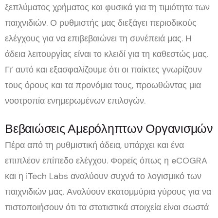
ξεπλύματος χρήματος και φυσικά για τη τιμιότητα των
παιχνιδιών. Ο ρυθμιστής μας διεξάγει περιοδικούς
ελέγχους για να επιβεβαιώνει τη συνέπειά μας. Η
άδεια λειτουργίας είναι το κλειδί για τη καθεστώς μας.
Γι’ αυτό και εξασφαλίζουμε ότι οι παίκτες γνωρίζουν
τους όρους και τα προνόμια τους, προωθώντας μια
νοοτροπία ενημερωμένων επιλογών.
Βεβαιώσεις Αμερόληπτων Οργανισμών
Πέρα από τη ρυθμιστική άδεια, υπάρχει και ένα
επιπλέον επίπεδο ελέγχου. Φορείς όπως η eCOGRA
και η iTech Labs αναλύουν συχνά το λογισμικό των
παιχνιδιών μας. Αναλύουν εκατομμύρια γύρους για να
πιστοποιήσουν ότι τα στατιστικά στοιχεία είναι σωστά