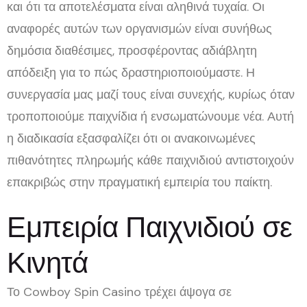
και ότι τα αποτελέσματα είναι αληθινά τυχαία. Οι
αναφορές αυτών των οργανισμών είναι συνήθως
δημόσια διαθέσιμες, προσφέροντας αδιάβλητη
απόδειξη για το πώς δραστηριοποιούμαστε. Η
συνεργασία μας μαζί τους είναι συνεχής, κυρίως όταν
τροποποιούμε παιχνίδια ή ενσωματώνουμε νέα. Αυτή
η διαδικασία εξασφαλίζει ότι οι ανακοινωμένες
πιθανότητες πληρωμής κάθε παιχνιδιού αντιστοιχούν
επακριβώς στην πραγματική εμπειρία του παίκτη.
Εμπειρία Παιχνιδιού σε
Κινητά
Το Cowboy Spin Casino τρέχει άψογα σε