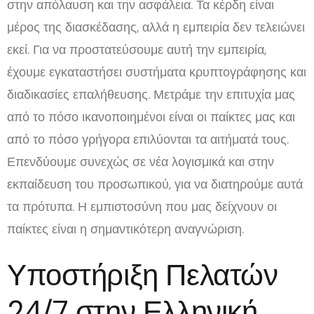
στην απόλαυση και την ασφάλεια. Τα κέρδη είναι
μέρος της διασκέδασης, αλλά η εμπειρία δεν τελειώνει
εκεί. Για να προστατεύσουμε αυτή την εμπειρία,
έχουμε εγκαταστήσει συστήματα κρυπτογράφησης και
διαδικασίες επαλήθευσης. Μετράμε την επιτυχία μας
από το πόσο ικανοποιημένοι είναι οι παίκτες μας και
από το πόσο γρήγορα επιλύονται τα αιτήματά τους.
Επενδύουμε συνεχώς σε νέα λογισμικά και στην
εκπαίδευση του προσωπικού, για να διατηρούμε αυτά
τα πρότυπα. Η εμπιστοσύνη που μας δείχνουν οι
παίκτες είναι η σημαντικότερη αναγνώριση.
Υποστήριξη Πελατών
24/7 στην Ελληνική