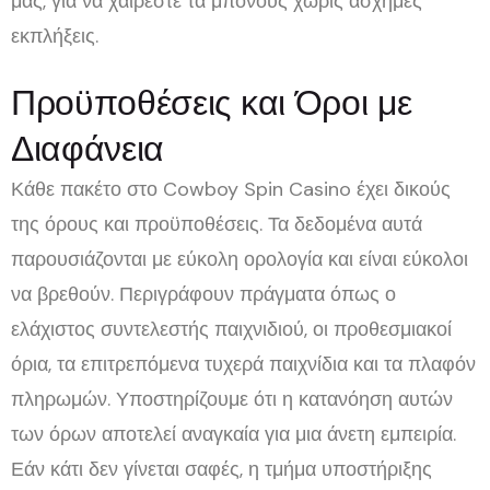
μας, για να χαίρεστε τα μπόνους χωρίς άσχημες
εκπλήξεις.
Προϋποθέσεις και Όροι με
Διαφάνεια
Κάθε πακέτο στο Cowboy Spin Casino έχει δικούς
της όρους και προϋποθέσεις. Τα δεδομένα αυτά
παρουσιάζονται με εύκολη ορολογία και είναι εύκολοι
να βρεθούν. Περιγράφουν πράγματα όπως ο
ελάχιστος συντελεστής παιχνιδιού, οι προθεσμιακοί
όρια, τα επιτρεπόμενα τυχερά παιχνίδια και τα πλαφόν
πληρωμών. Υποστηρίζουμε ότι η κατανόηση αυτών
των όρων αποτελεί αναγκαία για μια άνετη εμπειρία.
Εάν κάτι δεν γίνεται σαφές, η τμήμα υποστήριξης