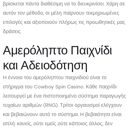
βρίσκεται πάντα διαθέσιμη να το διευκρινίσει. Χάρη σε
αυτόν τον μέθοδο, οι μέλη παίρνουν τεκμηριωμένες
επιλογές και αξιοποιούν πλήρως τις προωθητικές μας
δράσεις.
Αμερόληπτο Παιχνίδι
και Αδειοδότηση
Η έννοια του αμερόληπτου παιχνιδιού είναι το
στήριγμα του Cowboy Spin Casino. Κάθε παιχνίδι
λειτουργεί με ένα πιστοποιημένο σύστημα παραγωγής
τυχαίων αριθμών (RNG). Τρίτοι οργανισμοί ελέγχουν
και βεβαιώνουν αυτό το σύστημα. Η βεβαιότητα είναι
απλή: κανείς, ούτε εμείς ούτε κάποιος άλλος, δεν