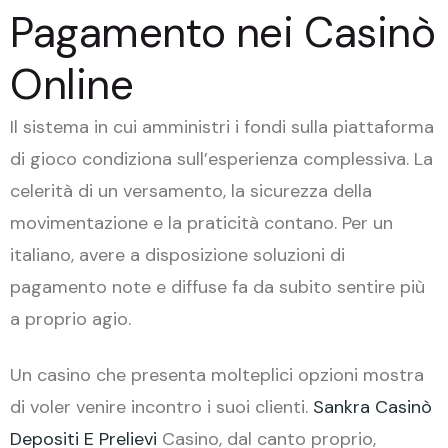
Pagamento nei Casinò
Online
Il sistema in cui amministri i fondi sulla piattaforma
di gioco condiziona sull’esperienza complessiva. La
celerità di un versamento, la sicurezza della
movimentazione e la praticità contano. Per un
italiano, avere a disposizione soluzioni di
pagamento note e diffuse fa da subito sentire più
a proprio agio.
Un casino che presenta molteplici opzioni mostra
di voler venire incontro i suoi clienti.
Sankra Casinò
Depositi E Prelievi
Casino, dal canto proprio,