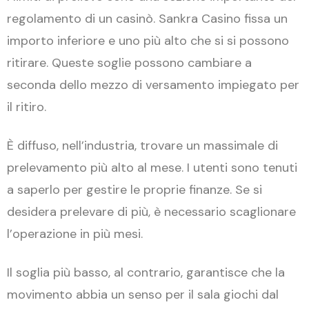
regolamento di un casinò. Sankra Casino fissa un
importo inferiore e uno più alto che si si possono
ritirare. Queste soglie possono cambiare a
seconda dello mezzo di versamento impiegato per
il ritiro.
È diffuso, nell’industria, trovare un massimale di
prelevamento più alto al mese. I utenti sono tenuti
a saperlo per gestire le proprie finanze. Se si
desidera prelevare di più, è necessario scaglionare
l’operazione in più mesi.
Il soglia più basso, al contrario, garantisce che la
movimento abbia un senso per il sala giochi dal