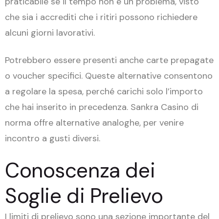
praticabile se il tempo non è un problema, visto
che sia i accrediti che i ritiri possono richiedere
alcuni giorni lavorativi.
Potrebbero essere presenti anche carte prepagate
o voucher specifici. Queste alternative consentono
a regolare la spesa, perché carichi solo l’importo
che hai inserito in precedenza. Sankra Casino di
norma offre alternative analoghe, per venire
incontro a gusti diversi.
Conoscenza dei
Soglie di Prelievo
I limiti di prelievo sono una sezione importante del