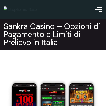
Sankra Casino – Opzioni di
Pagamento e Limiti di
Prelievo in Italia