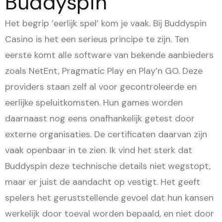
Buddyspin
Het begrip ‘eerlijk spel’ kom je vaak. Bij Buddyspin
Casino is het een serieus principe te zijn. Ten
eerste komt alle software van bekende aanbieders
zoals NetEnt, Pragmatic Play en Play’n GO. Deze
providers staan zelf al voor gecontroleerde en
eerlijke speluitkomsten. Hun games worden
daarnaast nog eens onafhankelijk getest door
externe organisaties. De certificaten daarvan zijn
vaak openbaar in te zien. Ik vind het sterk dat
Buddyspin deze technische details niet wegstopt,
maar er juist de aandacht op vestigt. Het geeft
spelers het geruststellende gevoel dat hun kansen
werkelijk door toeval worden bepaald, en niet door