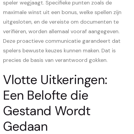
speler wegjaagt. Specifieke punten zoals de
maximale winst uit een bonus, welke spellen zijn
uitgesloten, en de vereiste om documenten te
verifiëren, worden allemaal vooraf aangegeven.
Deze proactieve communicatie garandeert dat
spelers bewuste keuzes kunnen maken. Dat is
precies de basis van verantwoord gokken.
Vlotte Uitkeringen:
Een Belofte die
Gestand Wordt
Gedaan