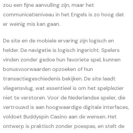
zou een fijne aanvulling zijn, maar het
communicatieniveau in het Engels is zo hoog dat
er weinig mis kan gaan.
De site en de mobiele ervaring zijn logisch en
helder. De navigatie is logisch ingericht. Spelers
vinden zonder gedoe hun favoriete spel, kunnen
bonusvoorwaarden opzoeken of hun
transactiegeschiedenis bekijken. De site laadt
vliegensvlug, wat essentieel is om het spelplezier
niet te verstoren. Voor de Nederlandse speler, die
vertrouwd is aan hoogwaardige digitale interfaces,
voldoet Buddyspin Casino aan de wensen. Het
ontwerp is praktisch zonder poespas, en stelt de