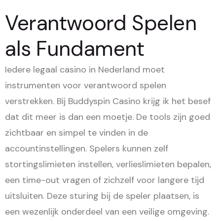
Verantwoord Spelen
als Fundament
Iedere legaal casino in Nederland moet
instrumenten voor verantwoord spelen
verstrekken. Bij Buddyspin Casino krijg ik het besef
dat dit meer is dan een moetje. De tools zijn goed
zichtbaar en simpel te vinden in de
accountinstellingen. Spelers kunnen zelf
stortingslimieten instellen, verlieslimieten bepalen,
een time-out vragen of zichzelf voor langere tijd
uitsluiten. Deze sturing bij de speler plaatsen, is
een wezenlijk onderdeel van een veilige omgeving.