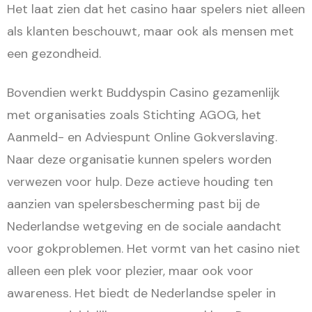
Het laat zien dat het casino haar spelers niet alleen
als klanten beschouwt, maar ook als mensen met
een gezondheid.
Bovendien werkt Buddyspin Casino gezamenlijk
met organisaties zoals Stichting AGOG, het
Aanmeld- en Adviespunt Online Gokverslaving.
Naar deze organisatie kunnen spelers worden
verwezen voor hulp. Deze actieve houding ten
aanzien van spelersbescherming past bij de
Nederlandse wetgeving en de sociale aandacht
voor gokproblemen. Het vormt van het casino niet
alleen een plek voor plezier, maar ook voor
awareness. Het biedt de Nederlandse speler in