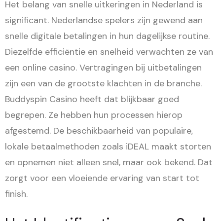
Het belang van snelle uitkeringen in Nederland is
significant. Nederlandse spelers zijn gewend aan
snelle digitale betalingen in hun dagelijkse routine.
Diezelfde efficiëntie en snelheid verwachten ze van
een online casino. Vertragingen bij uitbetalingen
zijn een van de grootste klachten in de branche.
Buddyspin Casino heeft dat blijkbaar goed
begrepen. Ze hebben hun processen hierop
afgestemd. De beschikbaarheid van populaire,
lokale betaalmethoden zoals iDEAL maakt storten
en opnemen niet alleen snel, maar ook bekend. Dat
zorgt voor een vloeiende ervaring van start tot
finish.