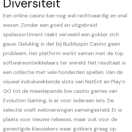
Diversiteit
Een online casino kan nog wel rechtvaardig en snel
wezen. Zonder een goed en uitgebreid
spelassortiment raakt verveeld een gokker zich
gauw. Gelukkig is dat bij Buddyspin Casino geen
probleem. Het platform werkt samen met de top
softwareontwikkelaars ter wereld. Het resultaat is
een collectie met vele honderden spellen. Van de
visueel indrukwekkende slots van NetEnt en Play’n
GO tot de meeslepende live casino games van
Evolution Gaming, is er voor iedereen iets. De
selectie voelt weloverwogen samengesteld. Er is
plaats voor nieuwe releases, maar ook voor de
gevestigde klassiekers waar gokkers graag op