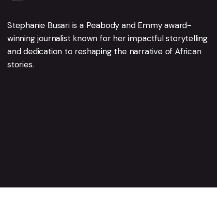
Stephanie Busari is a Peabody and Emmy award-
winning journalist known for her impactful storytelling
and dedication to reshaping the narrative of African
stories.
Services
Pages