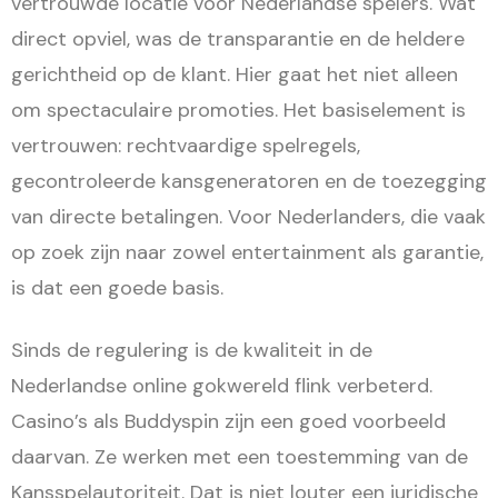
vertrouwde locatie voor Nederlandse spelers. Wat
direct opviel, was de transparantie en de heldere
gerichtheid op de klant. Hier gaat het niet alleen
om spectaculaire promoties. Het basiselement is
vertrouwen: rechtvaardige spelregels,
gecontroleerde kansgeneratoren en de toezegging
van directe betalingen. Voor Nederlanders, die vaak
op zoek zijn naar zowel entertainment als garantie,
is dat een goede basis.
Sinds de regulering is de kwaliteit in de
Nederlandse online gokwereld flink verbeterd.
Casino’s als Buddyspin zijn een goed voorbeeld
daarvan. Ze werken met een toestemming van de
Kansspelautoriteit. Dat is niet louter een juridische