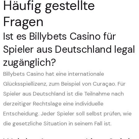
Häufig gestellte
Fragen
Ist es Billybets Casino für
Spieler aus Deutschland legal
zugänglich?
Billybets Casino hat eine internationale
Glücksspiellizenz, zum Beispiel von Curaçao. Für
Spieler aus Deutschland ist die Teilnahme nach
derzeitiger Rechtslage eine individuelle
Entscheidung. Jeder Spieler soll selbst prüfen, wie
die gesetzliche Situation in seinem Fall ist.