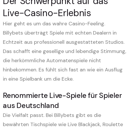
Der Schwerpunkt auf das
Live-Casino-Erlebnis
Hier geht es um das wahre Casino-Feeling.
Billybets überträgt Spiele mit echten Dealern in
Echtzeit aus professionell ausgestatteten Studios.
Das schafft eine gesellige und lebendige Stimmung,
die herkömmliche Automatenspiele nicht
hinbekommen. Es fühlt sich fast an wie ein Ausflug
in eine Spielbank um die Ecke.
Renommierte Live-Spiele für Spieler
aus Deutschland
Die Vielfalt passt. Bei Billybets gibt es die
bewährten Tischspiele wie Live Blackjack, Roulette