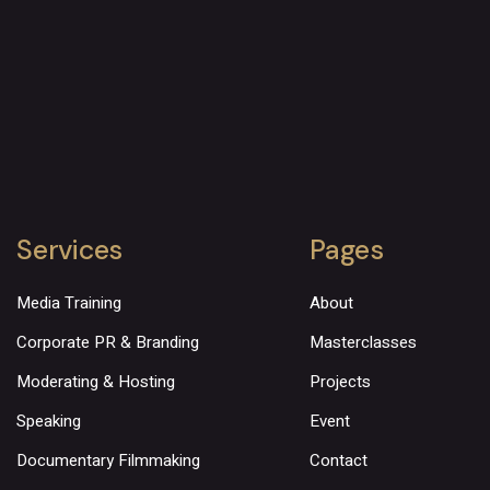
Services
Pages
Media Training
About
Corporate PR & Branding
Masterclasses
Moderating & Hosting
Projects
Speaking
Event
Documentary Filmmaking
Contact