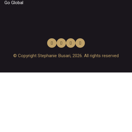
Go Global
© Copyright Stephanie Busari, 2026. All rights reserved