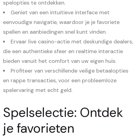
spelopties te ontdekken.
Geniet van een intuïtieve interface met
eenvoudige navigatie, waardoor je je favoriete
spellen en aanbiedingen snel kunt vinden.
Ervaar live casino-actie met deskundige dealers,
die een authentieke sfeer en realtime interactie
bieden vanuit het comfort van uw eigen huis.
Profiteer van verschillende veilige betaalopties
en rappe transacties, voor een probleemloze
spelervaring met echt geld.
Spelselectie: Ontdek
je favorieten