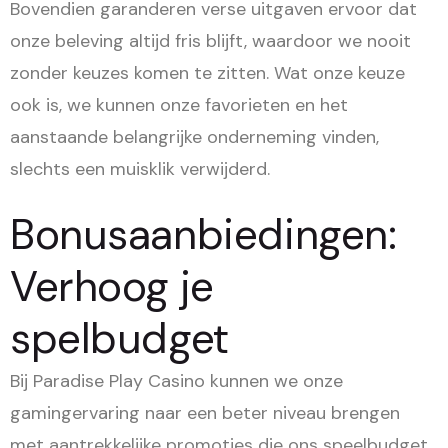
Bovendien garanderen verse uitgaven ervoor dat
onze beleving altijd fris blijft, waardoor we nooit
zonder keuzes komen te zitten. Wat onze keuze
ook is, we kunnen onze favorieten en het
aanstaande belangrijke onderneming vinden,
slechts een muisklik verwijderd.
Bonusaanbiedingen:
Verhoog je
spelbudget
Bij Paradise Play Casino kunnen we onze
gamingervaring naar een beter niveau brengen
met aantrekkelijke promoties die ons speelbudget