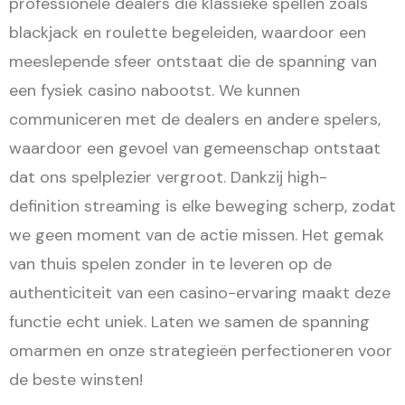
professionele dealers die klassieke spellen zoals
blackjack en roulette begeleiden, waardoor een
meeslepende sfeer ontstaat die de spanning van
een fysiek casino nabootst. We kunnen
communiceren met de dealers en andere spelers,
waardoor een gevoel van gemeenschap ontstaat
dat ons spelplezier vergroot. Dankzij high-
definition streaming is elke beweging scherp, zodat
we geen moment van de actie missen. Het gemak
van thuis spelen zonder in te leveren op de
authenticiteit van een casino-ervaring maakt deze
functie echt uniek. Laten we samen de spanning
omarmen en onze strategieën perfectioneren voor
de beste winsten!